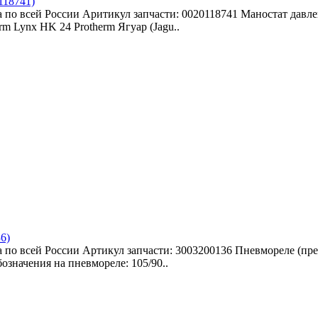
118741)
 по всей России Аритикул запчасти: 0020118741 Маностат давле
rm Lynx HK 24 Protherm Ягуар (Jagu..
6)
 по всей России Артикул запчасти: 3003200136 Пневмореле (прес
бозначения на пневмореле: 105/90..