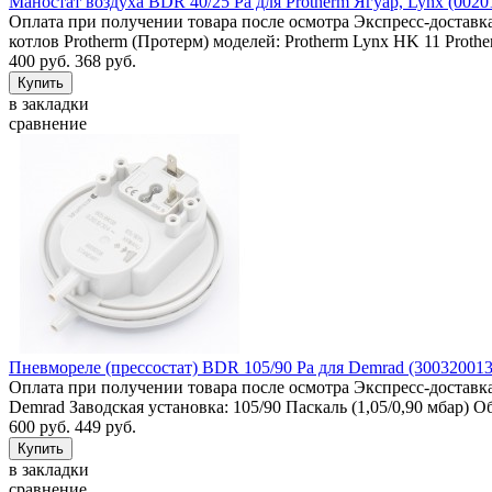
Маностат воздуха BDR 40/25 Pa для Protherm Ягуар, Lynx (0020
Оплата при получении товара после осмотра Экспресс-доставка
котлов Protherm (Протерм) моделей: Protherm Lynx HK 11 Prothe
400 руб.
368 руб.
в закладки
сравнение
Пневмореле (прессостат) BDR 105/90 Pa для Demrad (300320013
Оплата при получении товара после осмотра Экспресс-доставка
Demrad Заводская установка: 105/90 Паскаль (1,05/0,90 мбар) О
600 руб.
449 руб.
в закладки
сравнение