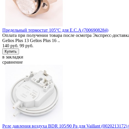
Предельный термостат 105°C для E.C.A (7006908284)
Оплата при получении товара после осмотра Экспресс-доставка
Gelios Plus 13 Gelios Plus 16 ..
140 руб.
99 руб.
в закладки
сравнение
Реле давления воздуха BDR 105/90 Pa для Vaillant (0020213172)