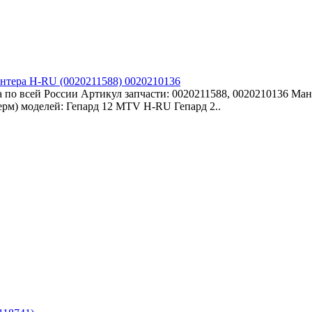
антера H-RU (0020211588) 0020210136
 по всей России Артикул запчасти: 0020211588, 0020210136 Мано
терм) моделей: Гепард 12 MTV H-RU Гепард 2..