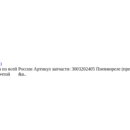
)
 по всей России Артикул запчасти: 3003202405 Пневмореле (прес
 почтой &n..