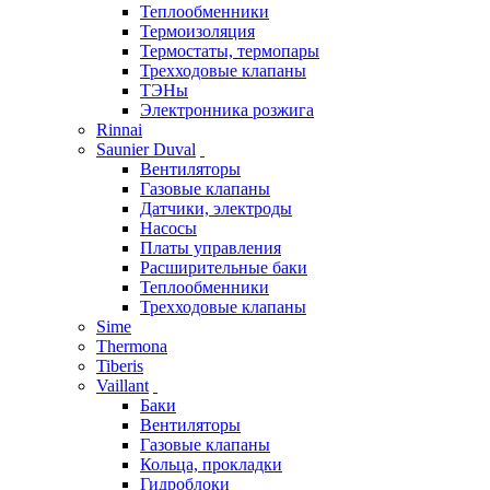
Теплообменники
Термоизоляция
Термостаты, термопары
Трехходовые клапаны
ТЭНы
Электронника розжига
Rinnai
Saunier Duval
Вентиляторы
Газовые клапаны
Датчики, электроды
Насосы
Платы управления
Расширительные баки
Теплообменники
Трехходовые клапаны
Sime
Thermona
Tiberis
Vaillant
Баки
Вентиляторы
Газовые клапаны
Кольца, прокладки
Гидроблоки