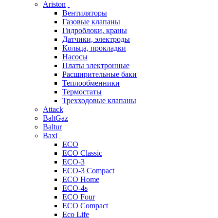
Ariston
Вентиляторы
Газовые клапаны
Гидроблоки, краны
Датчики, электроды
Кольца, прокладки
Насосы
Платы электронные
Расширительные баки
Теплообменники
Термостаты
Трехходовые клапаны
Attack
BaltGaz
Baltur
Baxi
ECO
ECO Classic
ECO-3
ECO-3 Compact
ECO Home
ECO-4s
ECO Four
ECO Compact
Eco Life