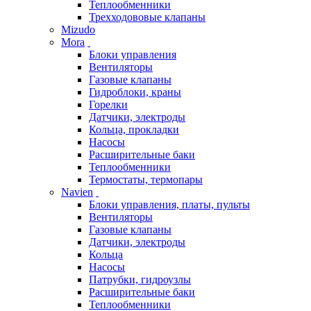
Теплообменники
Трехходововые клапаны
Mizudo
Mora
Блоки управления
Вентиляторы
Газовые клапаны
Гидроблоки, краны
Горелки
Датчики, электроды
Кольца, прокладки
Насосы
Расширительные баки
Теплообменники
Термостаты, термопары
Navien
Блоки управления, платы, пульты
Вентиляторы
Газовые клапаны
Датчики, электроды
Кольца
Насосы
Патрубки, гидроузлы
Расширительные баки
Теплообменники