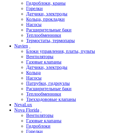
Гидроблоки, краны
Горелки
Датчики, электроды
Кольца, прокладки
Насосы
Расширительные баки
Теплообменники
Термостаты, термопары
Navien
Блоки управления, платы, пульты
Вентиляторы
Газовые клапаны
Датчики, электроды
Кольца
Насосы
Патрубки, гидроузлы
Расширительные баки
Теплообменники
Трехходововые клапаны
NevaLux
Nova Florida
Вентиляторы
Газовые клапаны
Гидроблоки
Горелки