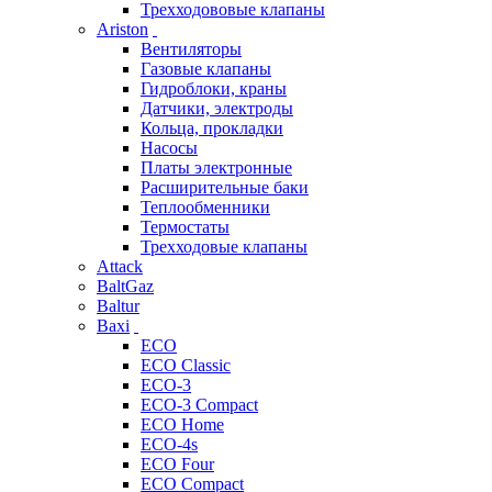
Трехходововые клапаны
Ariston
Вентиляторы
Газовые клапаны
Гидроблоки, краны
Датчики, электроды
Кольца, прокладки
Насосы
Платы электронные
Расширительные баки
Теплообменники
Термостаты
Трехходовые клапаны
Attack
BaltGaz
Baltur
Baxi
ECO
ECO Classic
ECO-3
ECO-3 Compact
ECO Home
ECO-4s
ECO Four
ECO Compact