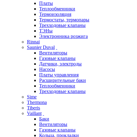
Платы
Теплообменники
Термоизоляция
Термостаты, термопары
Трехходовые клапаны
ТЭНы
Электронника розжига
Rinnai
Saunier Duval
Вентиляторы
Газовые клапаны
Датчики, электроды
Насосы
Платы управления
Расширительные баки
Теплообменники
Трехходовые клапаны
Sime
Thermona
Tiberis
Vaillant
Баки
Вентиляторы
Газовые клапаны
Кольца, прокладки