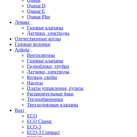
Quasar
Quasar D
Quasar E
Quasar Plus
Лемакс
Газовые клапаны
Датчики, электроды
Отечественные котлы
Газовые колонки
Arderia
Вентиляторы
Газовые клапаны
Гидроблоки, трубки
Датчики, электроды
Кольца, скобы
Насосы
Платы управления, пульты
Расширительные баки
Теплообменники
Трехходововые клапаны
Baxi
ECO
ECO Classic
ECO-3
ECO-3 Compact