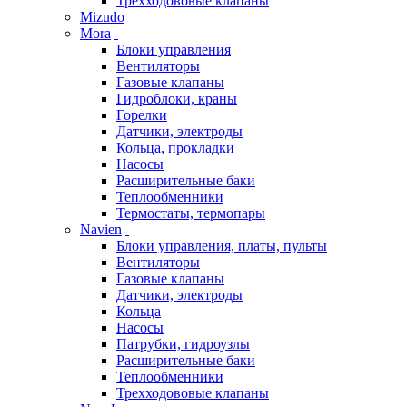
Трехходововые клапаны
Mizudo
Mora
Блоки управления
Вентиляторы
Газовые клапаны
Гидроблоки, краны
Горелки
Датчики, электроды
Кольца, прокладки
Насосы
Расширительные баки
Теплообменники
Термостаты, термопары
Navien
Блоки управления, платы, пульты
Вентиляторы
Газовые клапаны
Датчики, электроды
Кольца
Насосы
Патрубки, гидроузлы
Расширительные баки
Теплообменники
Трехходововые клапаны