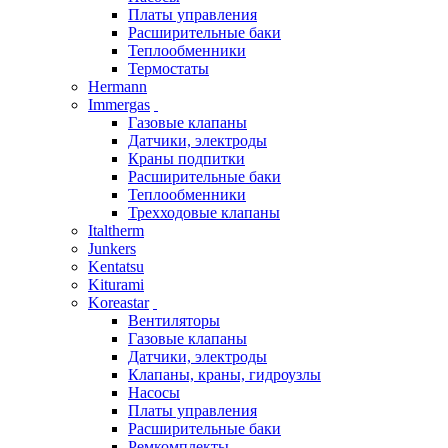
Платы управления
Расширительные баки
Теплообменники
Термостаты
Hermann
Immergas
Газовые клапаны
Датчики, электроды
Краны подпитки
Расширительные баки
Теплообменники
Трехходовые клапаны
Italtherm
Junkers
Kentatsu
Kiturami
Koreastar
Вентиляторы
Газовые клапаны
Датчики, электроды
Клапаны, краны, гидроузлы
Насосы
Платы управления
Расширительные баки
Ремкомплекты