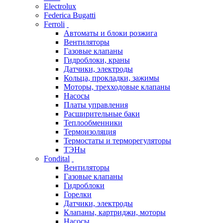
Electrolux
Federica Bugatti
Ferroli
Автоматы и блоки розжига
Вентиляторы
Газовые клапаны
Гидроблоки, краны
Датчики, электроды
Кольца, прокладки, зажимы
Моторы, трехходовые клапаны
Насосы
Платы управления
Расширительные баки
Теплообменники
Термоизоляция
Термостаты и терморегуляторы
ТЭНы
Fondital
Вентиляторы
Газовые клапаны
Гидроблоки
Горелки
Датчики, электроды
Клапаны, картриджи, моторы
Насосы