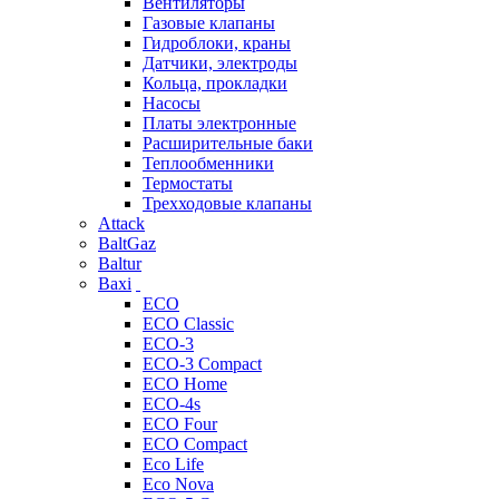
Вентиляторы
Газовые клапаны
Гидроблоки, краны
Датчики, электроды
Кольца, прокладки
Насосы
Платы электронные
Расширительные баки
Теплообменники
Термостаты
Трехходовые клапаны
Attack
BaltGaz
Baltur
Baxi
ECO
ECO Classic
ECO-3
ECO-3 Compact
ECO Home
ECO-4s
ECO Four
ECO Compact
Eco Life
Eco Nova