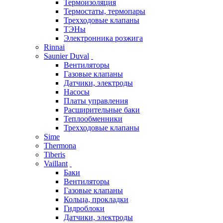
Термоизоляция
Термостаты, термопары
Трехходовые клапаны
ТЭНы
Электронника розжига
Rinnai
Saunier Duval
Вентиляторы
Газовые клапаны
Датчики, электроды
Насосы
Платы управления
Расширительные баки
Теплообменники
Трехходовые клапаны
Sime
Thermona
Tiberis
Vaillant
Баки
Вентиляторы
Газовые клапаны
Кольца, прокладки
Гидроблоки
Датчики, электроды