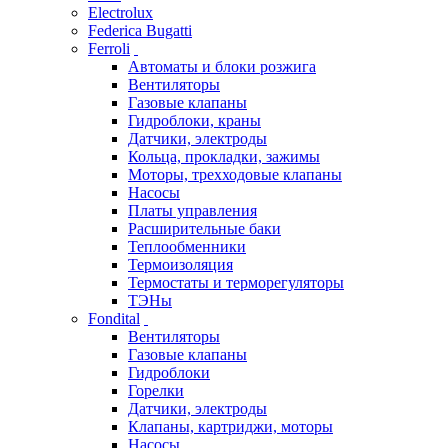
Electrolux
Federica Bugatti
Ferroli
Автоматы и блоки розжига
Вентиляторы
Газовые клапаны
Гидроблоки, краны
Датчики, электроды
Кольца, прокладки, зажимы
Моторы, трехходовые клапаны
Насосы
Платы управления
Расширительные баки
Теплообменники
Термоизоляция
Термостаты и терморегуляторы
ТЭНы
Fondital
Вентиляторы
Газовые клапаны
Гидроблоки
Горелки
Датчики, электроды
Клапаны, картриджи, моторы
Насосы