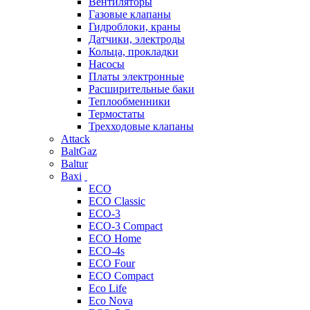
Вентиляторы
Газовые клапаны
Гидроблоки, краны
Датчики, электроды
Кольца, прокладки
Насосы
Платы электронные
Расширительные баки
Теплообменники
Термостаты
Трехходовые клапаны
Attack
BaltGaz
Baltur
Baxi
ECO
ECO Classic
ECO-3
ECO-3 Compact
ECO Home
ECO-4s
ECO Four
ECO Compact
Eco Life
Eco Nova