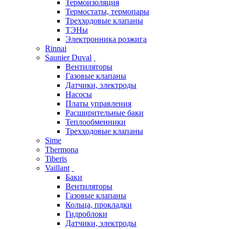
Термоизоляция
Термостаты, термопары
Трехходовые клапаны
ТЭНы
Электронника розжига
Rinnai
Saunier Duval
Вентиляторы
Газовые клапаны
Датчики, электроды
Насосы
Платы управления
Расширительные баки
Теплообменники
Трехходовые клапаны
Sime
Thermona
Tiberis
Vaillant
Баки
Вентиляторы
Газовые клапаны
Кольца, прокладки
Гидроблоки
Датчики, электроды