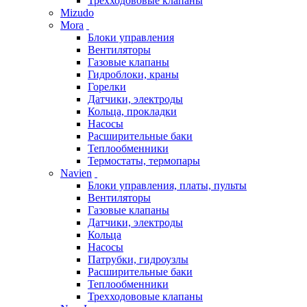
Трехходововые клапаны
Mizudo
Mora
Блоки управления
Вентиляторы
Газовые клапаны
Гидроблоки, краны
Горелки
Датчики, электроды
Кольца, прокладки
Насосы
Расширительные баки
Теплообменники
Термостаты, термопары
Navien
Блоки управления, платы, пульты
Вентиляторы
Газовые клапаны
Датчики, электроды
Кольца
Насосы
Патрубки, гидроузлы
Расширительные баки
Теплообменники
Трехходововые клапаны