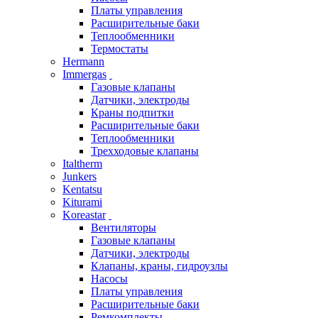
Платы управления
Расширительные баки
Теплообменники
Термостаты
Hermann
Immergas
Газовые клапаны
Датчики, электроды
Краны подпитки
Расширительные баки
Теплообменники
Трехходовые клапаны
Italtherm
Junkers
Kentatsu
Kiturami
Koreastar
Вентиляторы
Газовые клапаны
Датчики, электроды
Клапаны, краны, гидроузлы
Насосы
Платы управления
Расширительные баки
Ремкомплекты