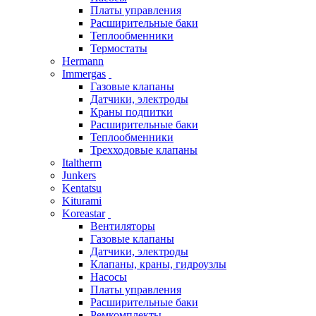
Платы управления
Расширительные баки
Теплообменники
Термостаты
Hermann
Immergas
Газовые клапаны
Датчики, электроды
Краны подпитки
Расширительные баки
Теплообменники
Трехходовые клапаны
Italtherm
Junkers
Kentatsu
Kiturami
Koreastar
Вентиляторы
Газовые клапаны
Датчики, электроды
Клапаны, краны, гидроузлы
Насосы
Платы управления
Расширительные баки
Ремкомплекты