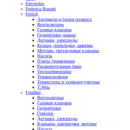
Electrolux
Federica Bugatti
Ferroli
Автоматы и блоки розжига
Вентиляторы
Газовые клапаны
Гидроблоки, краны
Датчики, электроды
Кольца, прокладки, зажимы
Моторы, трехходовые клапаны
Насосы
Платы управления
Расширительные баки
Теплообменники
Термоизоляция
Термостаты и терморегуляторы
ТЭНы
Fondital
Вентиляторы
Газовые клапаны
Гидроблоки
Горелки
Датчики, электроды
Клапаны, картриджи, моторы
Насосы