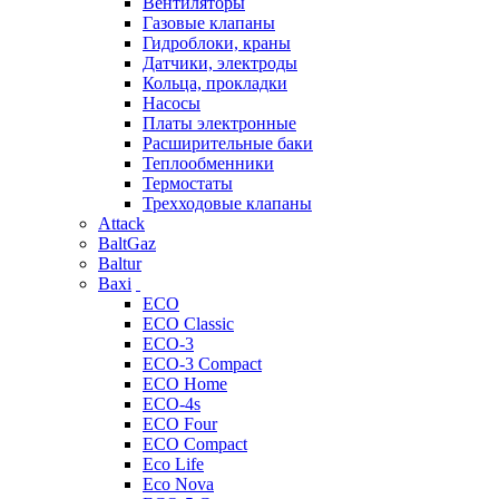
Вентиляторы
Газовые клапаны
Гидроблоки, краны
Датчики, электроды
Кольца, прокладки
Насосы
Платы электронные
Расширительные баки
Теплообменники
Термостаты
Трехходовые клапаны
Attack
BaltGaz
Baltur
Baxi
ECO
ECO Classic
ECO-3
ECO-3 Compact
ECO Home
ECO-4s
ECO Four
ECO Compact
Eco Life
Eco Nova