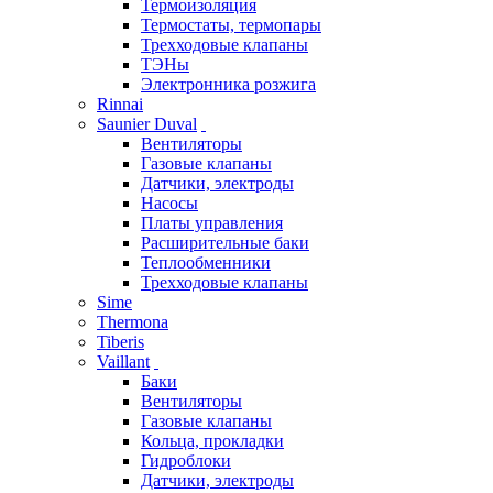
Термоизоляция
Термостаты, термопары
Трехходовые клапаны
ТЭНы
Электронника розжига
Rinnai
Saunier Duval
Вентиляторы
Газовые клапаны
Датчики, электроды
Насосы
Платы управления
Расширительные баки
Теплообменники
Трехходовые клапаны
Sime
Thermona
Tiberis
Vaillant
Баки
Вентиляторы
Газовые клапаны
Кольца, прокладки
Гидроблоки
Датчики, электроды