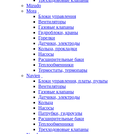
Трехходововые клапаны
Mizudo
Mora
Блоки управления
Вентиляторы
Газовые клапаны
Гидроблоки, краны
Горелки
Датчики, электроды
Кольца, прокладки
Насосы
Расширительные баки
Теплообменники
Термостаты, термопары
Navien
Блоки управления, платы, пульты
Вентиляторы
Газовые клапаны
Датчики, электроды
Кольца
Насосы
Патрубки, гидроузлы
Расширительные баки
Теплообменники
Трехходововые клапаны