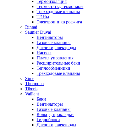
Термоизоляция
Термостаты, термопары
Трехходовые клапаны
ТЭНы
Электронника розжига
Rinnai
Saunier Duval
Вентиляторы
Газовые клапаны
Датчики, электроды
Насосы
Платы управления
Расширительные баки
Теплообменники
Трехходовые клапаны
Sime
Thermona
Tiberis
Vaillant
Баки
Вентиляторы
Газовые клапаны
Кольца, прокладки
Гидроблоки
Датчики, электроды