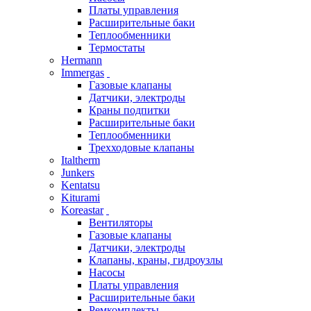
Платы управления
Расширительные баки
Теплообменники
Термостаты
Hermann
Immergas
Газовые клапаны
Датчики, электроды
Краны подпитки
Расширительные баки
Теплообменники
Трехходовые клапаны
Italtherm
Junkers
Kentatsu
Kiturami
Koreastar
Вентиляторы
Газовые клапаны
Датчики, электроды
Клапаны, краны, гидроузлы
Насосы
Платы управления
Расширительные баки
Ремкомплекты