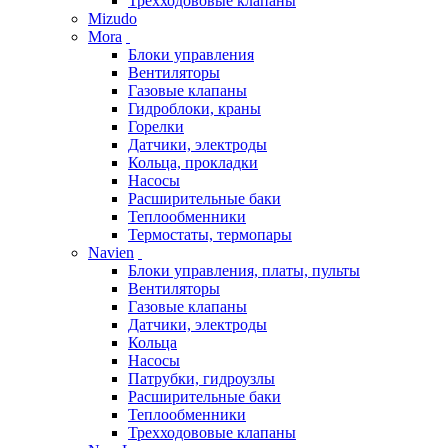
Трехходововые клапаны
Mizudo
Mora
Блоки управления
Вентиляторы
Газовые клапаны
Гидроблоки, краны
Горелки
Датчики, электроды
Кольца, прокладки
Насосы
Расширительные баки
Теплообменники
Термостаты, термопары
Navien
Блоки управления, платы, пульты
Вентиляторы
Газовые клапаны
Датчики, электроды
Кольца
Насосы
Патрубки, гидроузлы
Расширительные баки
Теплообменники
Трехходововые клапаны