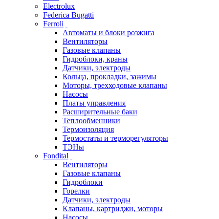
Electrolux
Federica Bugatti
Ferroli
Автоматы и блоки розжига
Вентиляторы
Газовые клапаны
Гидроблоки, краны
Датчики, электроды
Кольца, прокладки, зажимы
Моторы, трехходовые клапаны
Насосы
Платы управления
Расширительные баки
Теплообменники
Термоизоляция
Термостаты и терморегуляторы
ТЭНы
Fondital
Вентиляторы
Газовые клапаны
Гидроблоки
Горелки
Датчики, электроды
Клапаны, картриджи, моторы
Насосы