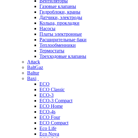
Вентиляторы
Газовые клапаны
Гидроблоки, краны
Датчики, электроды
Кольца, прокладки
Насосы
Платы электронные
Расширительные баки
Теплообменники
Термостаты
Трехходовые клапаны
Attack
BaltGaz
Baltur
Baxi
ECO
ECO Classic
ECO-3
ECO-3 Compact
ECO Home
ECO-4s
ECO Four
ECO Compact
Eco Life
Eco Nova