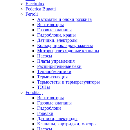
Electrolux
Federica Bugatti
Ferroli
Автоматы и блоки розжига
Вентиляторы
Газовые клапаны
Гидроблоки, краны
Датчики, электроды
Кольца, прокладки, зажимы
Моторы, трехходовые клапаны
Насосы
Платы управления
Расширительные баки
Теплообменники
Термоизоляция
Термостаты и терморегуляторы
ТЭНы
Fondital
Вентиляторы
Газовые клапаны
Гидроблоки
Горелки
Датчики, электроды
Клапаны, картриджи, моторы
Насосы