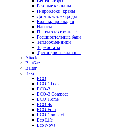
Вентиляторы
Газовые клапаны
Гидроблоки, краны
Датчики, электроды
Кольца, прокладки
Насосы
Платы электронные
Расширительные баки
Теплообменники
Термостаты
Трехходовые клапаны
Attack
BaltGaz
Baltur
Baxi
ECO
ECO Classic
ECO-3
ECO-3 Compact
ECO Home
ECO-4s
ECO Four
ECO Compact
Eco Life
Eco Nova