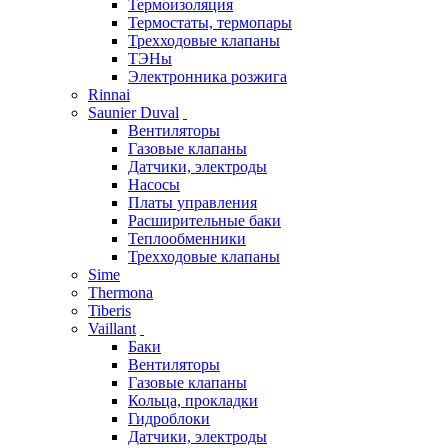
Термоизоляция
Термостаты, термопары
Трехходовые клапаны
ТЭНы
Электронника розжига
Rinnai
Saunier Duval
Вентиляторы
Газовые клапаны
Датчики, электроды
Насосы
Платы управления
Расширительные баки
Теплообменники
Трехходовые клапаны
Sime
Thermona
Tiberis
Vaillant
Баки
Вентиляторы
Газовые клапаны
Кольца, прокладки
Гидроблоки
Датчики, электроды