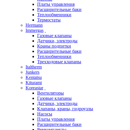
Платы управления
Расширительные баки
Теплообменники
Термостаты
Hermann
Immergas
Газовые клапаны
Датчики, электроды
Краны подпитки
Расширительные баки
Теплообменники
Трехходовые клапаны
Italtherm
Junkers
Kentatsu
Kiturami
Koreastar
Вентиляторы
Газовые клапаны
Датчики, электроды
Клапаны, краны, гидроузлы
Насосы
Платы управления
Расширительные баки
Ремкомплекты