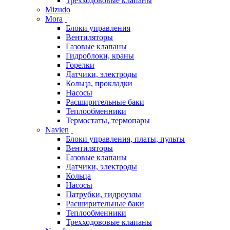
Трехходововые клапаны
Mizudo
Mora
Блоки управления
Вентиляторы
Газовые клапаны
Гидроблоки, краны
Горелки
Датчики, электроды
Кольца, прокладки
Насосы
Расширительные баки
Теплообменники
Термостаты, термопары
Navien
Блоки управления, платы, пульты
Вентиляторы
Газовые клапаны
Датчики, электроды
Кольца
Насосы
Патрубки, гидроузлы
Расширительные баки
Теплообменники
Трехходововые клапаны