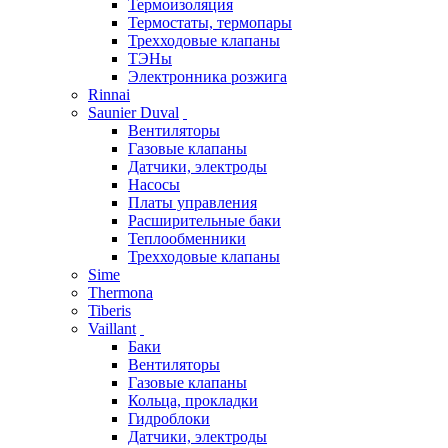
Термоизоляция
Термостаты, термопары
Трехходовые клапаны
ТЭНы
Электронника розжига
Rinnai
Saunier Duval
Вентиляторы
Газовые клапаны
Датчики, электроды
Насосы
Платы управления
Расширительные баки
Теплообменники
Трехходовые клапаны
Sime
Thermona
Tiberis
Vaillant
Баки
Вентиляторы
Газовые клапаны
Кольца, прокладки
Гидроблоки
Датчики, электроды