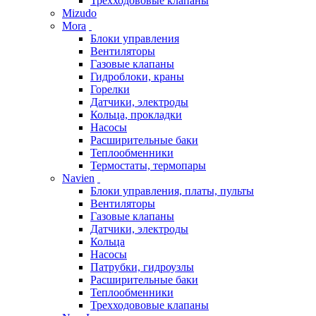
Трехходововые клапаны
Mizudo
Mora
Блоки управления
Вентиляторы
Газовые клапаны
Гидроблоки, краны
Горелки
Датчики, электроды
Кольца, прокладки
Насосы
Расширительные баки
Теплообменники
Термостаты, термопары
Navien
Блоки управления, платы, пульты
Вентиляторы
Газовые клапаны
Датчики, электроды
Кольца
Насосы
Патрубки, гидроузлы
Расширительные баки
Теплообменники
Трехходововые клапаны