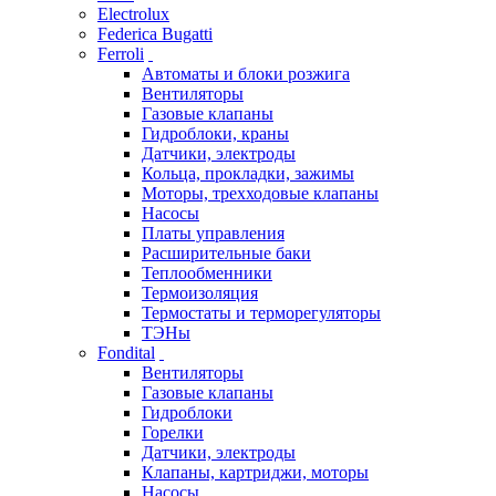
Electrolux
Federica Bugatti
Ferroli
Автоматы и блоки розжига
Вентиляторы
Газовые клапаны
Гидроблоки, краны
Датчики, электроды
Кольца, прокладки, зажимы
Моторы, трехходовые клапаны
Насосы
Платы управления
Расширительные баки
Теплообменники
Термоизоляция
Термостаты и терморегуляторы
ТЭНы
Fondital
Вентиляторы
Газовые клапаны
Гидроблоки
Горелки
Датчики, электроды
Клапаны, картриджи, моторы
Насосы