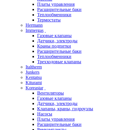
Платы управления
Расширительные баки
Теплообменники
Термостаты
Hermann
Immergas
Газовые клапаны
Датчики, электроды
Краны подпитки
Расширительные баки
Теплообменники
Трехходовые клапаны
Italtherm
Junkers
Kentatsu
Kiturami
Koreastar
Вентиляторы
Газовые клапаны
Датчики, электроды
Клапаны, краны, гидроузлы
Насосы
Платы управления
Расширительные баки
Ремкомплекты