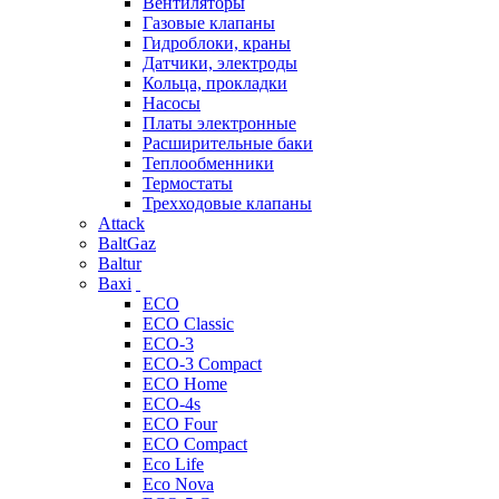
Вентиляторы
Газовые клапаны
Гидроблоки, краны
Датчики, электроды
Кольца, прокладки
Насосы
Платы электронные
Расширительные баки
Теплообменники
Термостаты
Трехходовые клапаны
Attack
BaltGaz
Baltur
Baxi
ECO
ECO Classic
ECO-3
ECO-3 Compact
ECO Home
ECO-4s
ECO Four
ECO Compact
Eco Life
Eco Nova