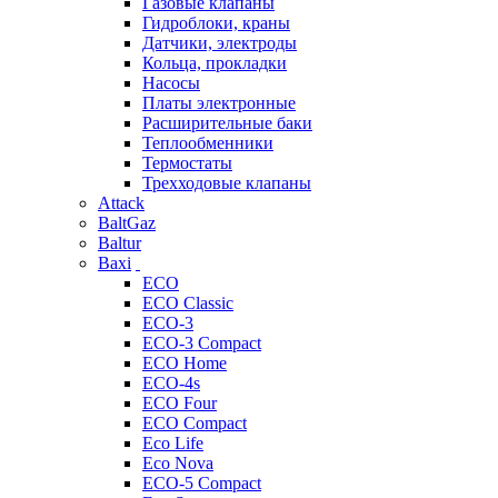
Газовые клапаны
Гидроблоки, краны
Датчики, электроды
Кольца, прокладки
Насосы
Платы электронные
Расширительные баки
Теплообменники
Термостаты
Трехходовые клапаны
Attack
BaltGaz
Baltur
Baxi
ECO
ECO Classic
ECO-3
ECO-3 Compact
ECO Home
ECO-4s
ECO Four
ECO Compact
Eco Life
Eco Nova
ECO-5 Compact