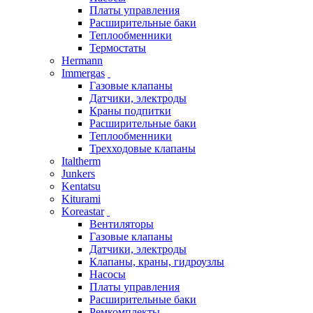
Платы управления
Расширительные баки
Теплообменники
Термостаты
Hermann
Immergas
Газовые клапаны
Датчики, электроды
Краны подпитки
Расширительные баки
Теплообменники
Трехходовые клапаны
Italtherm
Junkers
Kentatsu
Kiturami
Koreastar
Вентиляторы
Газовые клапаны
Датчики, электроды
Клапаны, краны, гидроузлы
Насосы
Платы управления
Расширительные баки
Ремкомплекты