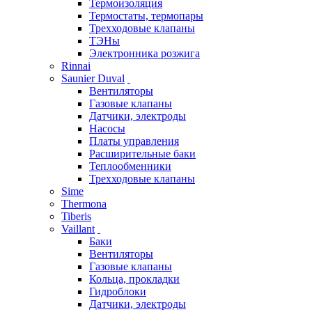
Термоизоляция
Термостаты, термопары
Трехходовые клапаны
ТЭНы
Электронника розжига
Rinnai
Saunier Duval
Вентиляторы
Газовые клапаны
Датчики, электроды
Насосы
Платы управления
Расширительные баки
Теплообменники
Трехходовые клапаны
Sime
Thermona
Tiberis
Vaillant
Баки
Вентиляторы
Газовые клапаны
Кольца, прокладки
Гидроблоки
Датчики, электроды