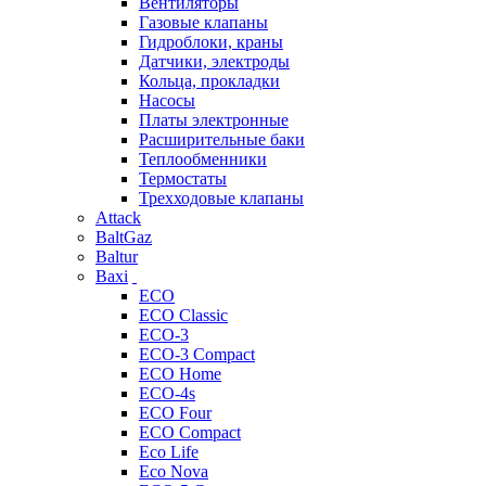
Вентиляторы
Газовые клапаны
Гидроблоки, краны
Датчики, электроды
Кольца, прокладки
Насосы
Платы электронные
Расширительные баки
Теплообменники
Термостаты
Трехходовые клапаны
Attack
BaltGaz
Baltur
Baxi
ECO
ECO Classic
ECO-3
ECO-3 Compact
ECO Home
ECO-4s
ECO Four
ECO Compact
Eco Life
Eco Nova