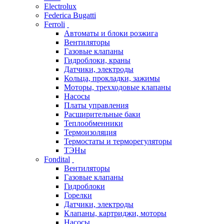
Electrolux
Federica Bugatti
Ferroli
Автоматы и блоки розжига
Вентиляторы
Газовые клапаны
Гидроблоки, краны
Датчики, электроды
Кольца, прокладки, зажимы
Моторы, трехходовые клапаны
Насосы
Платы управления
Расширительные баки
Теплообменники
Термоизоляция
Термостаты и терморегуляторы
ТЭНы
Fondital
Вентиляторы
Газовые клапаны
Гидроблоки
Горелки
Датчики, электроды
Клапаны, картриджи, моторы
Насосы