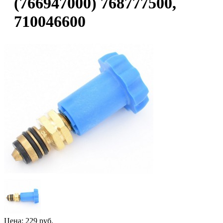
(766947000) 768777500,
710046600
Цена:
229 руб.