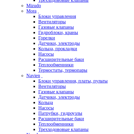
Трехходововые клапаны
Mizudo
Mora
Блоки управления
Вентиляторы
Газовые клапаны
Гидроблоки, краны
Горелки
Датчики, электроды
Кольца, прокладки
Насосы
Расширительные баки
Теплообменники
Термостаты, термопары
Navien
Блоки управления, платы, пульты
Вентиляторы
Газовые клапаны
Датчики, электроды
Кольца
Насосы
Патрубки, гидроузлы
Расширительные баки
Теплообменники
Трехходововые клапаны