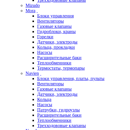
Трехходововые клапаны
Mizudo
Mora
Блоки управления
Вентиляторы
Газовые клапаны
Гидроблоки, краны
Горелки
Датчики, электроды
Кольца, прокладки
Насосы
Расширительные баки
Теплообменники
Термостаты, термопары
Navien
Блоки управления, платы, пульты
Вентиляторы
Газовые клапаны
Датчики, электроды
Кольца
Насосы
Патрубки, гидроузлы
Расширительные баки
Теплообменники
Трехходововые клапаны