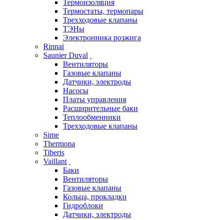
Термоизоляция
Термостаты, термопары
Трехходовые клапаны
ТЭНы
Электронника розжига
Rinnai
Saunier Duval
Вентиляторы
Газовые клапаны
Датчики, электроды
Насосы
Платы управления
Расширительные баки
Теплообменники
Трехходовые клапаны
Sime
Thermona
Tiberis
Vaillant
Баки
Вентиляторы
Газовые клапаны
Кольца, прокладки
Гидроблоки
Датчики, электроды