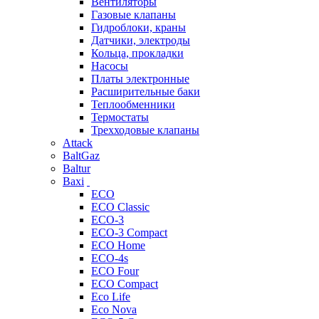
Вентиляторы
Газовые клапаны
Гидроблоки, краны
Датчики, электроды
Кольца, прокладки
Насосы
Платы электронные
Расширительные баки
Теплообменники
Термостаты
Трехходовые клапаны
Attack
BaltGaz
Baltur
Baxi
ECO
ECO Classic
ECO-3
ECO-3 Compact
ECO Home
ECO-4s
ECO Four
ECO Compact
Eco Life
Eco Nova