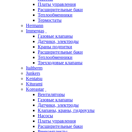
Платы управления
Расширительные баки
Теплообменники
Термостаты
Hermann
Immergas
Газовые клапаны
Датчики, электроды
Краны подпитки
Расширительные баки
Теплообменники
Трехходовые клапаны
Italtherm
Junkers
Kentatsu
Kiturami
Koreastar
Вентиляторы
Газовые клапаны
Датчики, электроды
Клапаны, краны, гидроузлы
Насосы
Платы управления
Расширительные баки
Ремкомплекты