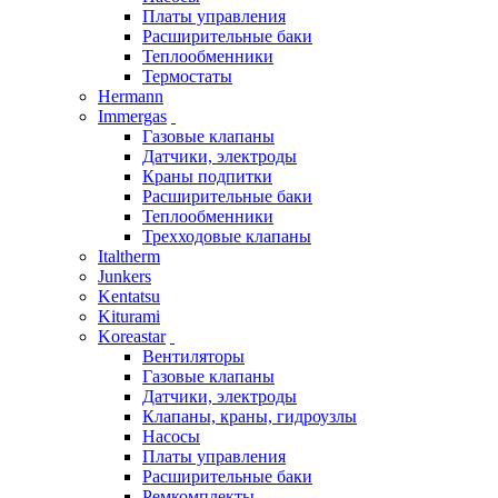
Платы управления
Расширительные баки
Теплообменники
Термостаты
Hermann
Immergas
Газовые клапаны
Датчики, электроды
Краны подпитки
Расширительные баки
Теплообменники
Трехходовые клапаны
Italtherm
Junkers
Kentatsu
Kiturami
Koreastar
Вентиляторы
Газовые клапаны
Датчики, электроды
Клапаны, краны, гидроузлы
Насосы
Платы управления
Расширительные баки
Ремкомплекты