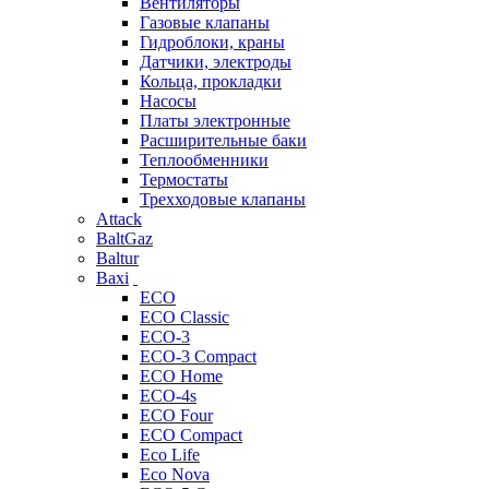
Вентиляторы
Газовые клапаны
Гидроблоки, краны
Датчики, электроды
Кольца, прокладки
Насосы
Платы электронные
Расширительные баки
Теплообменники
Термостаты
Трехходовые клапаны
Attack
BaltGaz
Baltur
Baxi
ECO
ECO Classic
ECO-3
ECO-3 Compact
ECO Home
ECO-4s
ECO Four
ECO Compact
Eco Life
Eco Nova