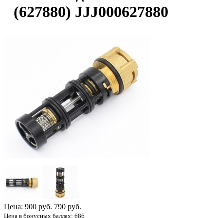
(627880) JJJ000627880
Цена:
900 руб.
790 руб.
Цена в бонусных баллах: 686