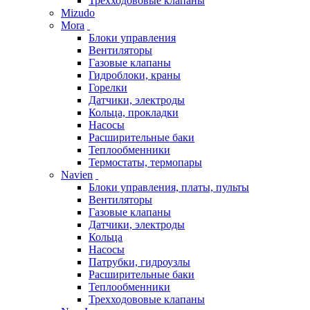
Трехходововые клапаны
Mizudo
Mora
Блоки управления
Вентиляторы
Газовые клапаны
Гидроблоки, краны
Горелки
Датчики, электроды
Кольца, прокладки
Насосы
Расширительные баки
Теплообменники
Термостаты, термопары
Navien
Блоки управления, платы, пульты
Вентиляторы
Газовые клапаны
Датчики, электроды
Кольца
Насосы
Патрубки, гидроузлы
Расширительные баки
Теплообменники
Трехходововые клапаны