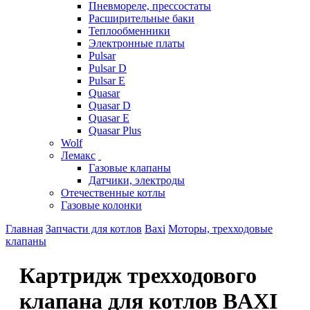
Пневмореле, прессостаты
Расширительные баки
Теплообменники
Электронные платы
Pulsar
Pulsar D
Pulsar E
Quasar
Quasar D
Quasar E
Quasar Plus
Wolf
Лемакс
Газовые клапаны
Датчики, электроды
Отечественные котлы
Газовые колонки
Главная
Запчасти для котлов
Baxi
Моторы, трехходовые
клапаны
Картридж трехходового
клапана для котлов BAXI