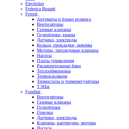
Electrolux
Federica Bugatti
Ferroli
Автоматы и блоки розжига
Вентиляторы
Газовые клапаны
Гидроблоки, краны
Датчики, электроды
Кольца, прокладки, зажимы
Моторы, трехходовые клапаны
Насосы
Платы управления
Расширительные баки
Теплообменники
Термоизоляция
Термостаты и терморегуляторы
ТЭНы
Fondital
Вентиляторы
Газовые клапаны
Гидроблоки
Горелки
Датчики, электроды
Клапаны, картриджи, моторы
Насосы