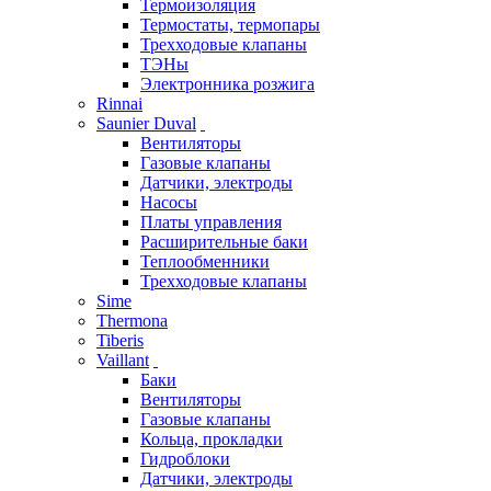
Термоизоляция
Термостаты, термопары
Трехходовые клапаны
ТЭНы
Электронника розжига
Rinnai
Saunier Duval
Вентиляторы
Газовые клапаны
Датчики, электроды
Насосы
Платы управления
Расширительные баки
Теплообменники
Трехходовые клапаны
Sime
Thermona
Tiberis
Vaillant
Баки
Вентиляторы
Газовые клапаны
Кольца, прокладки
Гидроблоки
Датчики, электроды