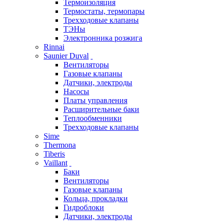
Термоизоляция
Термостаты, термопары
Трехходовые клапаны
ТЭНы
Электронника розжига
Rinnai
Saunier Duval
Вентиляторы
Газовые клапаны
Датчики, электроды
Насосы
Платы управления
Расширительные баки
Теплообменники
Трехходовые клапаны
Sime
Thermona
Tiberis
Vaillant
Баки
Вентиляторы
Газовые клапаны
Кольца, прокладки
Гидроблоки
Датчики, электроды