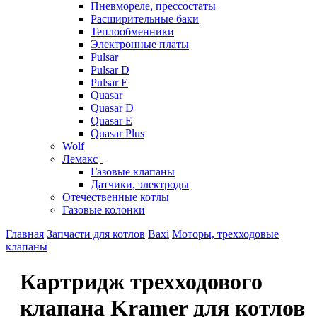
Пневмореле, прессостаты
Расширительные баки
Теплообменники
Электронные платы
Pulsar
Pulsar D
Pulsar E
Quasar
Quasar D
Quasar E
Quasar Plus
Wolf
Лемакс
Газовые клапаны
Датчики, электроды
Отечественные котлы
Газовые колонки
Главная
Запчасти для котлов
Baxi
Моторы, трехходовые
клапаны
Картридж трехходового
клапана Kramer для котлов