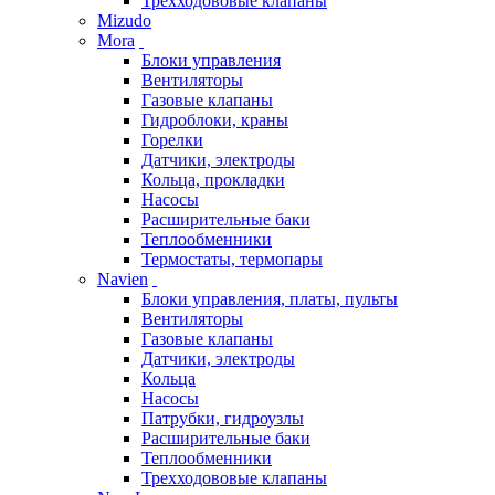
Трехходововые клапаны
Mizudo
Mora
Блоки управления
Вентиляторы
Газовые клапаны
Гидроблоки, краны
Горелки
Датчики, электроды
Кольца, прокладки
Насосы
Расширительные баки
Теплообменники
Термостаты, термопары
Navien
Блоки управления, платы, пульты
Вентиляторы
Газовые клапаны
Датчики, электроды
Кольца
Насосы
Патрубки, гидроузлы
Расширительные баки
Теплообменники
Трехходововые клапаны