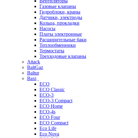
Вентиляторы
Газовые клапаны
Гидроблоки, краны
Датчики, электроды
Кольца, прокладки
Насосы
Платы электронные
Расширительные баки
Теплообменники
Термостаты
Трехходовые клапаны
Attack
BaltGaz
Baltur
Baxi
ECO
ECO Classic
ECO-3
ECO-3 Compact
ECO Home
ECO-4s
ECO Four
ECO Compact
Eco Life
Eco Nova