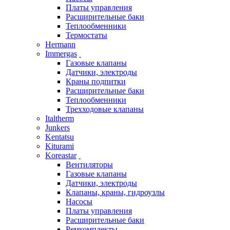
Платы управления
Расширительные баки
Теплообменники
Термостаты
Hermann
Immergas
Газовые клапаны
Датчики, электроды
Краны подпитки
Расширительные баки
Теплообменники
Трехходовые клапаны
Italtherm
Junkers
Kentatsu
Kiturami
Koreastar
Вентиляторы
Газовые клапаны
Датчики, электроды
Клапаны, краны, гидроузлы
Насосы
Платы управления
Расширительные баки
Ремкомплекты