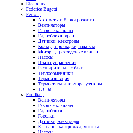
Electrolux
Federica Bugatti
Ferroli
Автоматы и блоки розжига
Вентиляторы
Газовые клапаны
Гидроблоки, краны
Датчики, электроды
Кольца, прокладки, зажимы
Моторы, трехходовые клапаны
Насосы
Платы управления
Расширительные баки
Теплообменники
Термоизоляция
Термостаты и терморегуляторы
ТЭНы
Fondital
Вентиляторы
Газовые клапаны
Гидроблоки
Горелки
Датчики, электроды
Клапаны, картриджи, моторы
Насосы