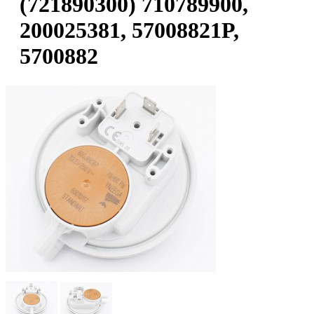
(721890300) 710789900,
200025381, 57008821P,
5700882