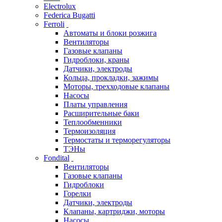
Electrolux
Federica Bugatti
Ferroli
Автоматы и блоки розжига
Вентиляторы
Газовые клапаны
Гидроблоки, краны
Датчики, электроды
Кольца, прокладки, зажимы
Моторы, трехходовые клапаны
Насосы
Платы управления
Расширительные баки
Теплообменники
Термоизоляция
Термостаты и терморегуляторы
ТЭНы
Fondital
Вентиляторы
Газовые клапаны
Гидроблоки
Горелки
Датчики, электроды
Клапаны, картриджи, моторы
Насосы