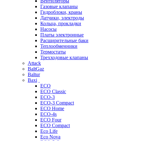
Вентиляторы
Газовые клапаны
Гидроблоки, краны
Датчики, электроды
Кольца, прокладки
Насосы
Платы электронные
Расширительные баки
Теплообменники
Термостаты
Трехходовые клапаны
Attack
BaltGaz
Baltur
Baxi
ECO
ECO Classic
ECO-3
ECO-3 Compact
ECO Home
ECO-4s
ECO Four
ECO Compact
Eco Life
Eco Nova