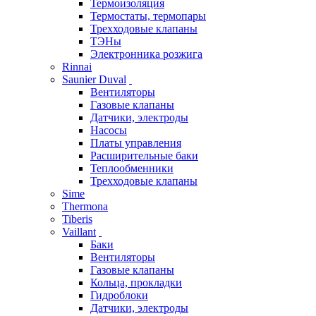
Термоизоляция
Термостаты, термопары
Трехходовые клапаны
ТЭНы
Электронника розжига
Rinnai
Saunier Duval
Вентиляторы
Газовые клапаны
Датчики, электроды
Насосы
Платы управления
Расширительные баки
Теплообменники
Трехходовые клапаны
Sime
Thermona
Tiberis
Vaillant
Баки
Вентиляторы
Газовые клапаны
Кольца, прокладки
Гидроблоки
Датчики, электроды