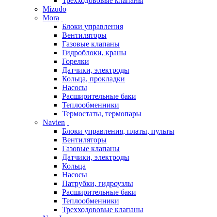
Трехходововые клапаны
Mizudo
Mora
Блоки управления
Вентиляторы
Газовые клапаны
Гидроблоки, краны
Горелки
Датчики, электроды
Кольца, прокладки
Насосы
Расширительные баки
Теплообменники
Термостаты, термопары
Navien
Блоки управления, платы, пульты
Вентиляторы
Газовые клапаны
Датчики, электроды
Кольца
Насосы
Патрубки, гидроузлы
Расширительные баки
Теплообменники
Трехходововые клапаны