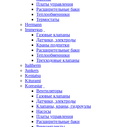
Платы управления
Расширительные баки
Теплообменники
Термостаты
Hermann
Immergas
Газовые клапаны
Датчики, электроды
Краны подпитки
Расширительные баки
Теплообменники
Трехходовые клапаны
Italtherm
Junkers
Kentatsu
Kiturami
Koreastar
Вентиляторы
Газовые клапаны
Датчики, электроды
Клапаны, краны, гидроузлы
Насосы
Платы управления
Расширительные баки
Ремкомплекты