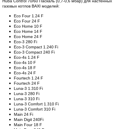
Huba Control 70/60 Паскаль (0,7-0,6 мбар) для настенных
газовых котлов BAXI моделей:
Eco Four 1.24 F
Eco Four 24 F
Eco
Home 10 F
Eco
Home 14 F
Eco
Home 24 F
Eco-3 280 Fi
Eco
-3 Compact 1.240 Fi
Eco
-3 Compact 240 Fi
Eco
-4s 1.24 F
Eco
-4s 10 F
Eco
-4s 18 F
Eco
-4s 24 F
Fourtech 1.24 F
Fourtech
24 F
Luna-3 1.310 Fi
Luna
-3 280 Fi
Luna
-3 310 Fi
Luna
-3 Comfort 1.310 Fi
Luna
-3 Comfort 310 Fi
Main 24 Fi
Main Digit 240Fi
Main Four 18 F