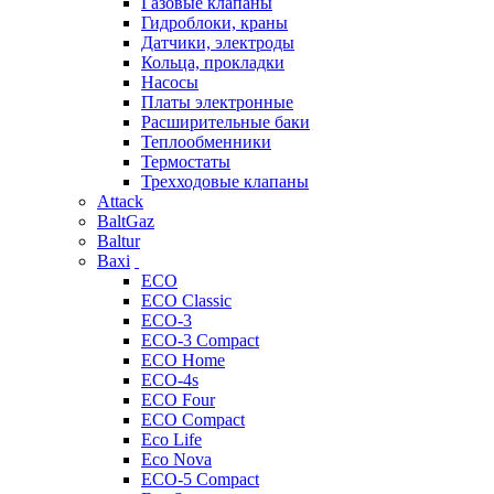
Газовые клапаны
Гидроблоки, краны
Датчики, электроды
Кольца, прокладки
Насосы
Платы электронные
Расширительные баки
Теплообменники
Термостаты
Трехходовые клапаны
Attack
BaltGaz
Baltur
Baxi
ECO
ECO Classic
ECO-3
ECO-3 Compact
ECO Home
ECO-4s
ECO Four
ECO Compact
Eco Life
Eco Nova
ECO-5 Compact