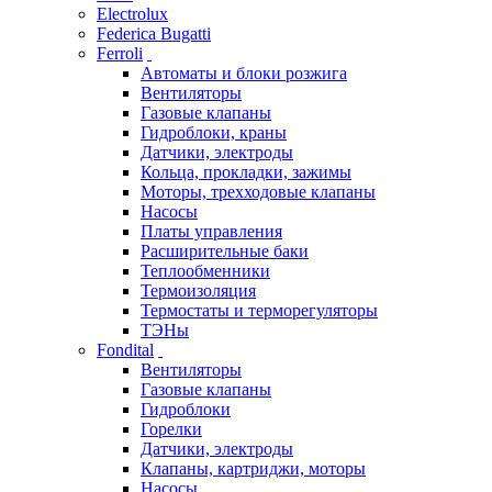
Electrolux
Federica Bugatti
Ferroli
Автоматы и блоки розжига
Вентиляторы
Газовые клапаны
Гидроблоки, краны
Датчики, электроды
Кольца, прокладки, зажимы
Моторы, трехходовые клапаны
Насосы
Платы управления
Расширительные баки
Теплообменники
Термоизоляция
Термостаты и терморегуляторы
ТЭНы
Fondital
Вентиляторы
Газовые клапаны
Гидроблоки
Горелки
Датчики, электроды
Клапаны, картриджи, моторы
Насосы