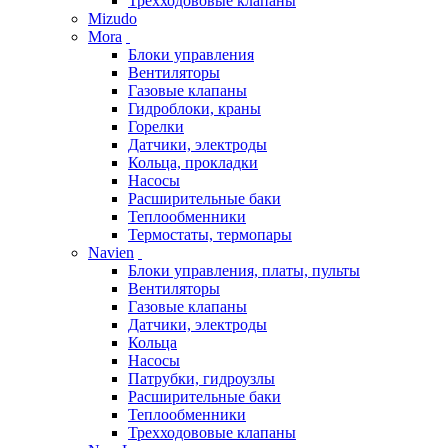
Трехходововые клапаны
Mizudo
Mora
Блоки управления
Вентиляторы
Газовые клапаны
Гидроблоки, краны
Горелки
Датчики, электроды
Кольца, прокладки
Насосы
Расширительные баки
Теплообменники
Термостаты, термопары
Navien
Блоки управления, платы, пульты
Вентиляторы
Газовые клапаны
Датчики, электроды
Кольца
Насосы
Патрубки, гидроузлы
Расширительные баки
Теплообменники
Трехходововые клапаны