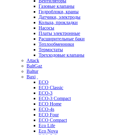
Вентиляторы
Газовые клапаны
Гидроблоки, краны
Датчики, электроды
Кольца, прокладки
Насосы
Платы электронные
Расширительные баки
Теплообменники
Термостаты
Трехходовые клапаны
Attack
BaltGaz
Baltur
Baxi
ECO
ECO Classic
ECO-3
ECO-3 Compact
ECO Home
ECO-4s
ECO Four
ECO Compact
Eco Life
Eco Nova