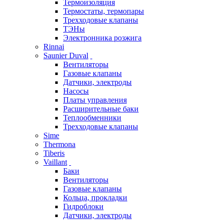
Термоизоляция
Термостаты, термопары
Трехходовые клапаны
ТЭНы
Электронника розжига
Rinnai
Saunier Duval
Вентиляторы
Газовые клапаны
Датчики, электроды
Насосы
Платы управления
Расширительные баки
Теплообменники
Трехходовые клапаны
Sime
Thermona
Tiberis
Vaillant
Баки
Вентиляторы
Газовые клапаны
Кольца, прокладки
Гидроблоки
Датчики, электроды