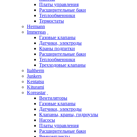
Платы управления
Расширительные баки
Теплообменники
Термостаты
Hermann
Immergas
Газовые клапаны
Датчики, электроды
Краны подпитки
Расширительные баки
Теплообменники
Трехходовые клапаны
Italtherm
Junkers
Kentatsu
Kiturami
Koreastar
Вентиляторы
Газовые клапаны
Датчики, электроды
Клапаны, краны, гидроузлы
Насосы
Платы управления
Расширительные баки
Ремкомплекты