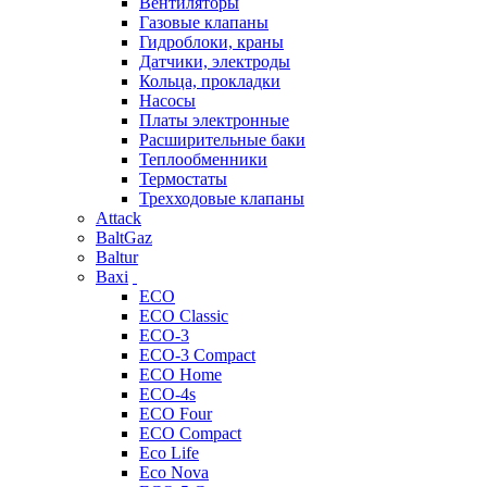
Вентиляторы
Газовые клапаны
Гидроблоки, краны
Датчики, электроды
Кольца, прокладки
Насосы
Платы электронные
Расширительные баки
Теплообменники
Термостаты
Трехходовые клапаны
Attack
BaltGaz
Baltur
Baxi
ECO
ECO Classic
ECO-3
ECO-3 Compact
ECO Home
ECO-4s
ECO Four
ECO Compact
Eco Life
Eco Nova