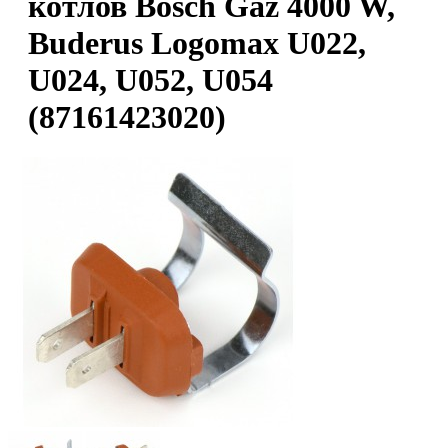
котлов Bosch Gaz 4000 W,
Buderus Logomax U022,
U024, U052, U054
(87161423020)