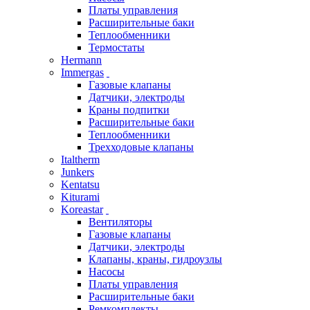
Платы управления
Расширительные баки
Теплообменники
Термостаты
Hermann
Immergas
Газовые клапаны
Датчики, электроды
Краны подпитки
Расширительные баки
Теплообменники
Трехходовые клапаны
Italtherm
Junkers
Kentatsu
Kiturami
Koreastar
Вентиляторы
Газовые клапаны
Датчики, электроды
Клапаны, краны, гидроузлы
Насосы
Платы управления
Расширительные баки
Ремкомплекты