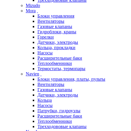
Трехходововые клапаны
Mizudo
Mora
Блоки управления
Вентиляторы
Газовые клапаны
Гидроблоки, краны
Горелки
Датчики, электроды
Кольца, прокладки
Насосы
Расширительные баки
Теплообменники
Термостаты, термопары
Navien
Блоки управления, платы, пульты
Вентиляторы
Газовые клапаны
Датчики, электроды
Кольца
Насосы
Патрубки, гидроузлы
Расширительные баки
Теплообменники
Трехходововые клапаны