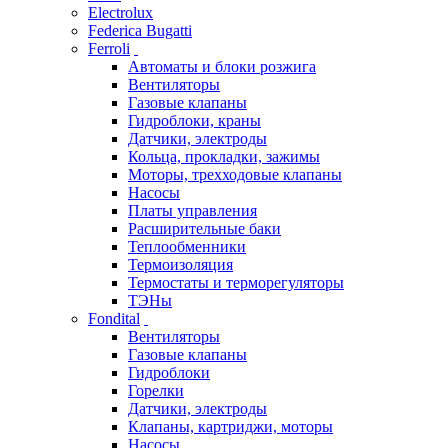
Electrolux
Federica Bugatti
Ferroli
Автоматы и блоки розжига
Вентиляторы
Газовые клапаны
Гидроблоки, краны
Датчики, электроды
Кольца, прокладки, зажимы
Моторы, трехходовые клапаны
Насосы
Платы управления
Расширительные баки
Теплообменники
Термоизоляция
Термостаты и терморегуляторы
ТЭНы
Fondital
Вентиляторы
Газовые клапаны
Гидроблоки
Горелки
Датчики, электроды
Клапаны, картриджи, моторы
Насосы