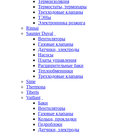
Термоизоляция
Термостаты, термопары
Трехходовые клапаны
ТЭНы
Электронника розжига
Rinnai
Saunier Duval
Вентиляторы
Газовые клапаны
Датчики, электроды
Насосы
Платы управления
Расширительные баки
Теплообменники
Трехходовые клапаны
Sime
Thermona
Tiberis
Vaillant
Баки
Вентиляторы
Газовые клапаны
Кольца, прокладки
Гидроблоки
Датчики, электроды