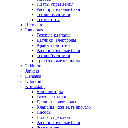
Платы управления
Расширительные баки
Теплообменники
Термостаты
Hermann
Immergas
Газовые клапаны
Датчики, электроды
Краны подпитки
Расширительные баки
Теплообменники
Трехходовые клапаны
Italtherm
Junkers
Kentatsu
Kiturami
Koreastar
Вентиляторы
Газовые клапаны
Датчики, электроды
Клапаны, краны, гидроузлы
Насосы
Платы управления
Расширительные баки
Ремкомплекты