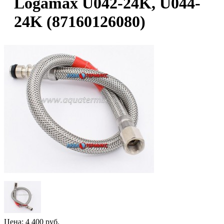
Logamax U042-24K, U044-
24K (87160126080)
Цена:
4 400 руб.