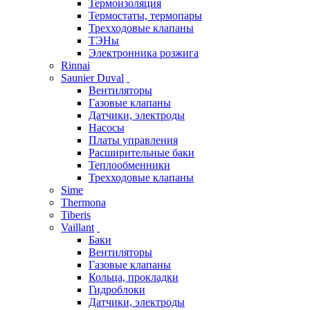
Термоизоляция
Термостаты, термопары
Трехходовые клапаны
ТЭНы
Электронника розжига
Rinnai
Saunier Duval
Вентиляторы
Газовые клапаны
Датчики, электроды
Насосы
Платы управления
Расширительные баки
Теплообменники
Трехходовые клапаны
Sime
Thermona
Tiberis
Vaillant
Баки
Вентиляторы
Газовые клапаны
Кольца, прокладки
Гидроблоки
Датчики, электроды