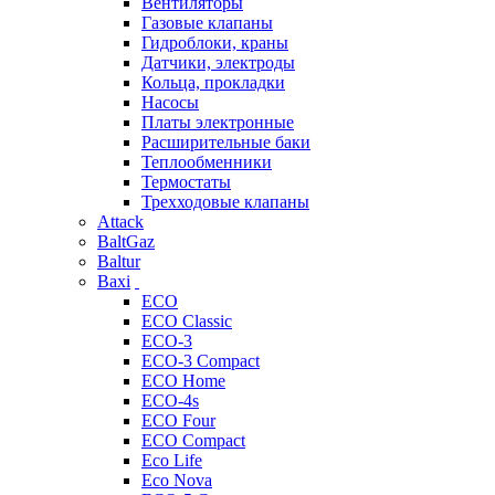
Вентиляторы
Газовые клапаны
Гидроблоки, краны
Датчики, электроды
Кольца, прокладки
Насосы
Платы электронные
Расширительные баки
Теплообменники
Термостаты
Трехходовые клапаны
Attack
BaltGaz
Baltur
Baxi
ECO
ECO Classic
ECO-3
ECO-3 Compact
ECO Home
ECO-4s
ECO Four
ECO Compact
Eco Life
Eco Nova