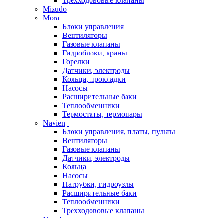
Трехходововые клапаны
Mizudo
Mora
Блоки управления
Вентиляторы
Газовые клапаны
Гидроблоки, краны
Горелки
Датчики, электроды
Кольца, прокладки
Насосы
Расширительные баки
Теплообменники
Термостаты, термопары
Navien
Блоки управления, платы, пульты
Вентиляторы
Газовые клапаны
Датчики, электроды
Кольца
Насосы
Патрубки, гидроузлы
Расширительные баки
Теплообменники
Трехходововые клапаны