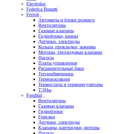
Electrolux
Federica Bugatti
Ferroli
Автоматы и блоки розжига
Вентиляторы
Газовые клапаны
Гидроблоки, краны
Датчики, электроды
Кольца, прокладки, зажимы
Моторы, трехходовые клапаны
Насосы
Платы управления
Расширительные баки
Теплообменники
Термоизоляция
Термостаты и терморегуляторы
ТЭНы
Fondital
Вентиляторы
Газовые клапаны
Гидроблоки
Горелки
Датчики, электроды
Клапаны, картриджи, моторы
Насосы