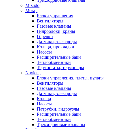
Трехходововые клапаны
Mizudo
Mora
Блоки управления
Вентиляторы
Газовые клапаны
Гидроблоки, краны
Горелки
Датчики, электроды
Кольца, прокладки
Насосы
Расширительные баки
Теплообменники
Термостаты, термопары
Navien
Блоки управления, платы, пульты
Вентиляторы
Газовые клапаны
Датчики, электроды
Кольца
Насосы
Патрубки, гидроузлы
Расширительные баки
Теплообменники
Трехходововые клапаны