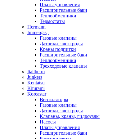
Платы управления
Расширительные баки
Теплообменники
Термостаты
Hermann
Immergas
Газовые клапаны
Датчики, электроды
Краны подпитки
Расширительные баки
Теплообменники
Трехходовые клапаны
Italtherm
Junkers
Kentatsu
Kiturami
Koreastar
Вентиляторы
Газовые клапаны
Датчики, электроды
Клапаны, краны, гидроузлы
Насосы
Платы управления
Расширительные баки
Ремкомплекты