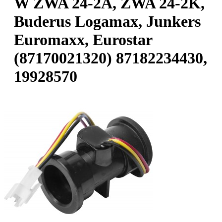
W ZWA 24-2A, ZWA 24-2K,
Buderus Logamax, Junkers
Euromaxx, Eurostar
(87170021320) 87182234430,
19928570