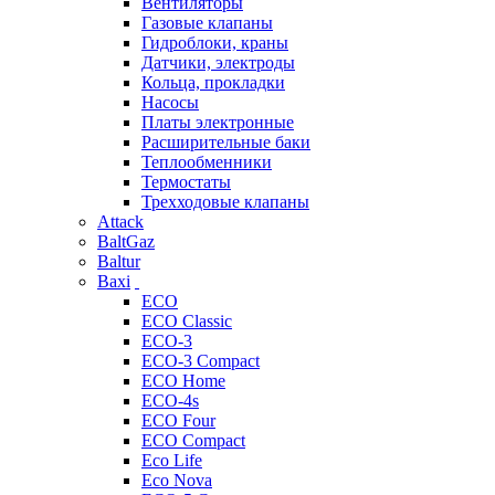
Вентиляторы
Газовые клапаны
Гидроблоки, краны
Датчики, электроды
Кольца, прокладки
Насосы
Платы электронные
Расширительные баки
Теплообменники
Термостаты
Трехходовые клапаны
Attack
BaltGaz
Baltur
Baxi
ECO
ECO Classic
ECO-3
ECO-3 Compact
ECO Home
ECO-4s
ECO Four
ECO Compact
Eco Life
Eco Nova