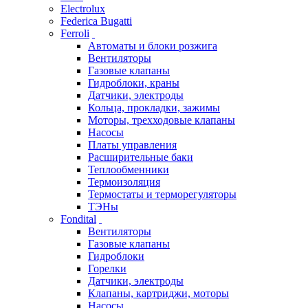
Electrolux
Federica Bugatti
Ferroli
Автоматы и блоки розжига
Вентиляторы
Газовые клапаны
Гидроблоки, краны
Датчики, электроды
Кольца, прокладки, зажимы
Моторы, трехходовые клапаны
Насосы
Платы управления
Расширительные баки
Теплообменники
Термоизоляция
Термостаты и терморегуляторы
ТЭНы
Fondital
Вентиляторы
Газовые клапаны
Гидроблоки
Горелки
Датчики, электроды
Клапаны, картриджи, моторы
Насосы