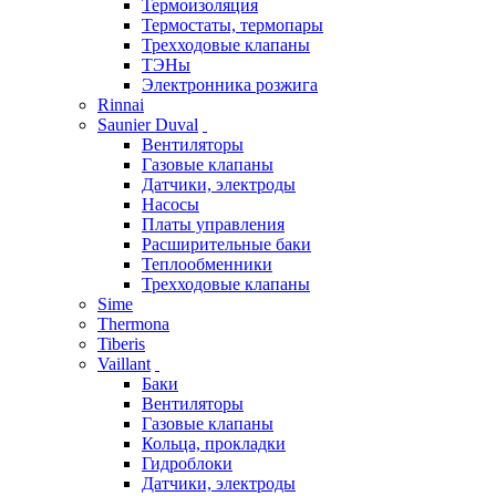
Термоизоляция
Термостаты, термопары
Трехходовые клапаны
ТЭНы
Электронника розжига
Rinnai
Saunier Duval
Вентиляторы
Газовые клапаны
Датчики, электроды
Насосы
Платы управления
Расширительные баки
Теплообменники
Трехходовые клапаны
Sime
Thermona
Tiberis
Vaillant
Баки
Вентиляторы
Газовые клапаны
Кольца, прокладки
Гидроблоки
Датчики, электроды