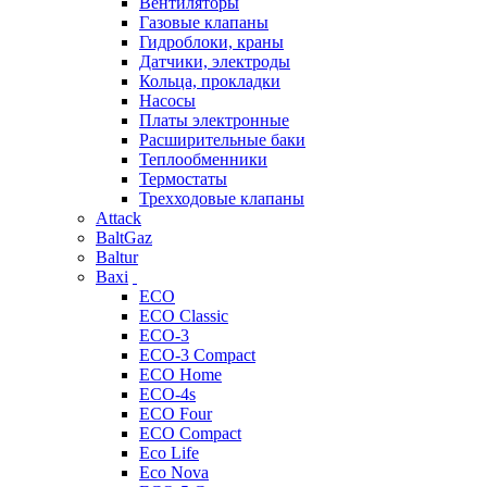
Вентиляторы
Газовые клапаны
Гидроблоки, краны
Датчики, электроды
Кольца, прокладки
Насосы
Платы электронные
Расширительные баки
Теплообменники
Термостаты
Трехходовые клапаны
Attack
BaltGaz
Baltur
Baxi
ECO
ECO Classic
ECO-3
ECO-3 Compact
ECO Home
ECO-4s
ECO Four
ECO Compact
Eco Life
Eco Nova