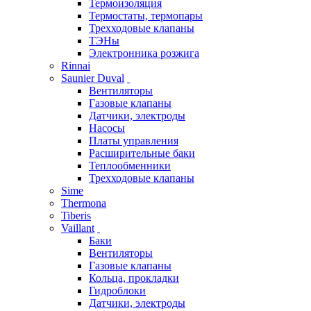
Термоизоляция
Термостаты, термопары
Трехходовые клапаны
ТЭНы
Электронника розжига
Rinnai
Saunier Duval
Вентиляторы
Газовые клапаны
Датчики, электроды
Насосы
Платы управления
Расширительные баки
Теплообменники
Трехходовые клапаны
Sime
Thermona
Tiberis
Vaillant
Баки
Вентиляторы
Газовые клапаны
Кольца, прокладки
Гидроблоки
Датчики, электроды