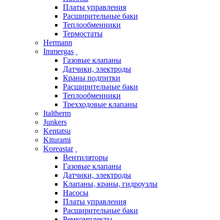
Платы управления
Расширительные баки
Теплообменники
Термостаты
Hermann
Immergas
Газовые клапаны
Датчики, электроды
Краны подпитки
Расширительные баки
Теплообменники
Трехходовые клапаны
Italtherm
Junkers
Kentatsu
Kiturami
Koreastar
Вентиляторы
Газовые клапаны
Датчики, электроды
Клапаны, краны, гидроузлы
Насосы
Платы управления
Расширительные баки
Ремкомплекты