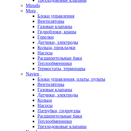
Трехходововые клапаны
Mizudo
Mora
Блоки управления
Вентиляторы
Газовые клапаны
Гидроблоки, краны
Горелки
Датчики, электроды
Кольца, прокладки
Насосы
Расширительные баки
Теплообменники
Термостаты, термопары
Navien
Блоки управления, платы, пульты
Вентиляторы
Газовые клапаны
Датчики, электроды
Кольца
Насосы
Патрубки, гидроузлы
Расширительные баки
Теплообменники
Трехходововые клапаны