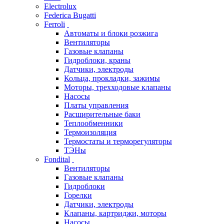
Electrolux
Federica Bugatti
Ferroli
Автоматы и блоки розжига
Вентиляторы
Газовые клапаны
Гидроблоки, краны
Датчики, электроды
Кольца, прокладки, зажимы
Моторы, трехходовые клапаны
Насосы
Платы управления
Расширительные баки
Теплообменники
Термоизоляция
Термостаты и терморегуляторы
ТЭНы
Fondital
Вентиляторы
Газовые клапаны
Гидроблоки
Горелки
Датчики, электроды
Клапаны, картриджи, моторы
Насосы