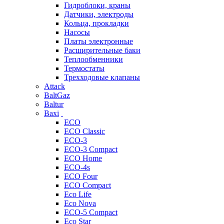
Гидроблоки, краны
Датчики, электроды
Кольца, прокладки
Насосы
Платы электронные
Расширительные баки
Теплообменники
Термостаты
Трехходовые клапаны
Attack
BaltGaz
Baltur
Baxi
ECO
ECO Classic
ECO-3
ECO-3 Compact
ECO Home
ECO-4s
ECO Four
ECO Compact
Eco Life
Eco Nova
ECO-5 Compact
Eco Star