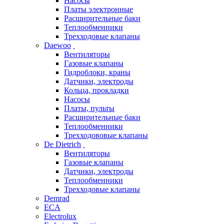
Насосы
Платы электронные
Расширительные баки
Теплообменники
Трехходовые клапаны
Daewoo
Вентиляторы
Газовые клапаны
Гидроблоки, краны
Датчики, электроды
Кольца, прокладки
Насосы
Платы, пульты
Расширительные баки
Теплообменники
Трехходововые клапаны
De Dietrich
Вентиляторы
Газовые клапаны
Датчики, электроды
Теплообменники
Трехходовые клапаны
Demrad
ECA
Electrolux