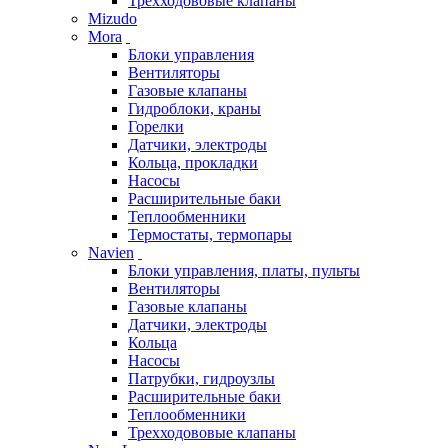
Трехходововые клапаны
Mizudo
Mora
Блоки управления
Вентиляторы
Газовые клапаны
Гидроблоки, краны
Горелки
Датчики, электроды
Кольца, прокладки
Насосы
Расширительные баки
Теплообменники
Термостаты, термопары
Navien
Блоки управления, платы, пульты
Вентиляторы
Газовые клапаны
Датчики, электроды
Кольца
Насосы
Патрубки, гидроузлы
Расширительные баки
Теплообменники
Трехходововые клапаны