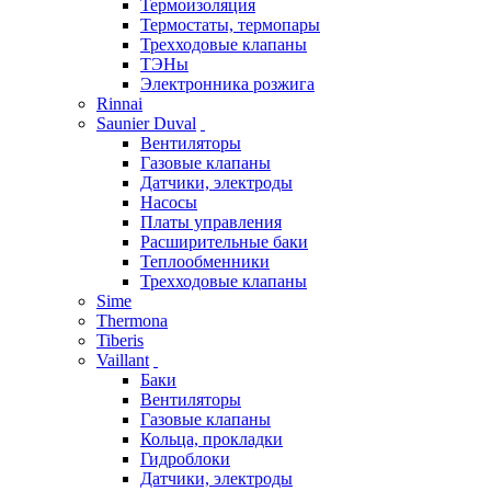
Термоизоляция
Термостаты, термопары
Трехходовые клапаны
ТЭНы
Электронника розжига
Rinnai
Saunier Duval
Вентиляторы
Газовые клапаны
Датчики, электроды
Насосы
Платы управления
Расширительные баки
Теплообменники
Трехходовые клапаны
Sime
Thermona
Tiberis
Vaillant
Баки
Вентиляторы
Газовые клапаны
Кольца, прокладки
Гидроблоки
Датчики, электроды