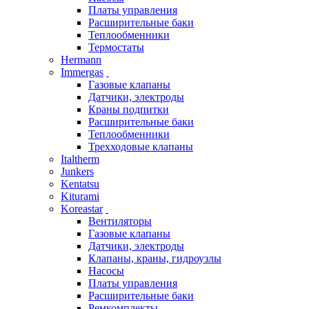
Платы управления
Расширительные баки
Теплообменники
Термостаты
Hermann
Immergas
Газовые клапаны
Датчики, электроды
Краны подпитки
Расширительные баки
Теплообменники
Трехходовые клапаны
Italtherm
Junkers
Kentatsu
Kiturami
Koreastar
Вентиляторы
Газовые клапаны
Датчики, электроды
Клапаны, краны, гидроузлы
Насосы
Платы управления
Расширительные баки
Ремкомплекты