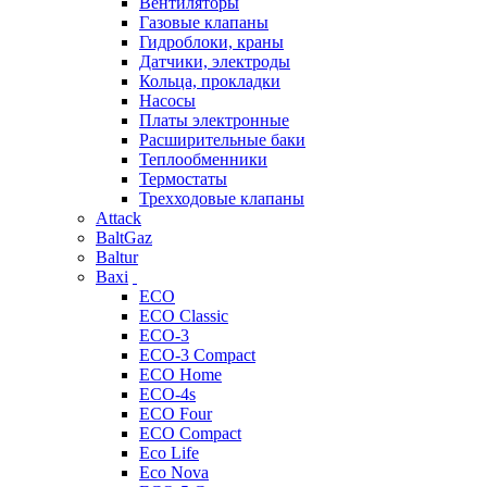
Вентиляторы
Газовые клапаны
Гидроблоки, краны
Датчики, электроды
Кольца, прокладки
Насосы
Платы электронные
Расширительные баки
Теплообменники
Термостаты
Трехходовые клапаны
Attack
BaltGaz
Baltur
Baxi
ECO
ECO Classic
ECO-3
ECO-3 Compact
ECO Home
ECO-4s
ECO Four
ECO Compact
Eco Life
Eco Nova