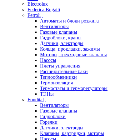
Electrolux
Federica Bugatti
Ferroli
Автоматы и блоки розжига
Вентиляторы
Газовые клапаны
Гидроблоки, краны
Датчики, электроды
Кольца, прокладки, зажимы
Моторы, трехходовые клапаны
Насосы
Платы управления
Расширительные баки
Теплообменники
Термоизоляция
Термостаты и терморегуляторы
ТЭНы
Fondital
Вентиляторы
Газовые клапаны
Гидроблоки
Горелки
Датчики, электроды
Клапаны, картриджи, моторы
Насосы