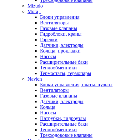
Трехходововые клапаны
Mizudo
Mora
Блоки управления
Вентиляторы
Газовые клапаны
Гидроблоки, краны
Горелки
Датчики, электроды
Кольца, прокладки
Насосы
Расширительные баки
Теплообменники
Термостаты, термопары
Navien
Блоки управления, платы, пульты
Вентиляторы
Газовые клапаны
Датчики, электроды
Кольца
Насосы
Патрубки, гидроузлы
Расширительные баки
Теплообменники
Трехходововые клапаны