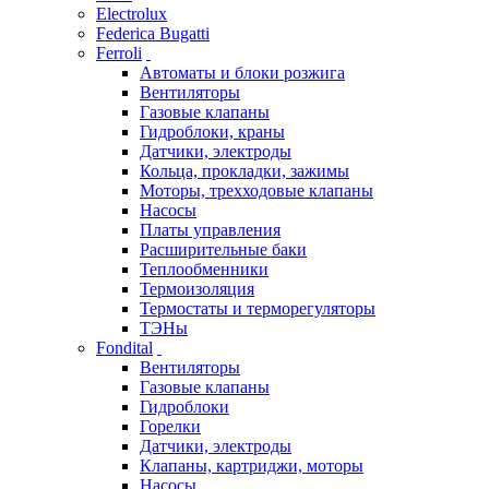
Electrolux
Federica Bugatti
Ferroli
Автоматы и блоки розжига
Вентиляторы
Газовые клапаны
Гидроблоки, краны
Датчики, электроды
Кольца, прокладки, зажимы
Моторы, трехходовые клапаны
Насосы
Платы управления
Расширительные баки
Теплообменники
Термоизоляция
Термостаты и терморегуляторы
ТЭНы
Fondital
Вентиляторы
Газовые клапаны
Гидроблоки
Горелки
Датчики, электроды
Клапаны, картриджи, моторы
Насосы