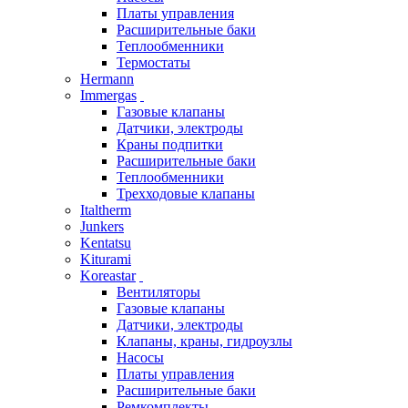
Платы управления
Расширительные баки
Теплообменники
Термостаты
Hermann
Immergas
Газовые клапаны
Датчики, электроды
Краны подпитки
Расширительные баки
Теплообменники
Трехходовые клапаны
Italtherm
Junkers
Kentatsu
Kiturami
Koreastar
Вентиляторы
Газовые клапаны
Датчики, электроды
Клапаны, краны, гидроузлы
Насосы
Платы управления
Расширительные баки
Ремкомплекты