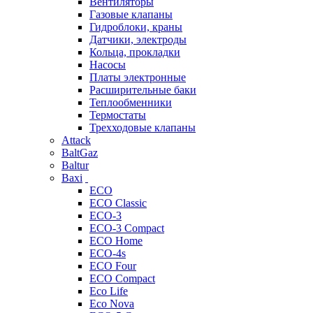
Вентиляторы
Газовые клапаны
Гидроблоки, краны
Датчики, электроды
Кольца, прокладки
Насосы
Платы электронные
Расширительные баки
Теплообменники
Термостаты
Трехходовые клапаны
Attack
BaltGaz
Baltur
Baxi
ECO
ECO Classic
ECO-3
ECO-3 Compact
ECO Home
ECO-4s
ECO Four
ECO Compact
Eco Life
Eco Nova