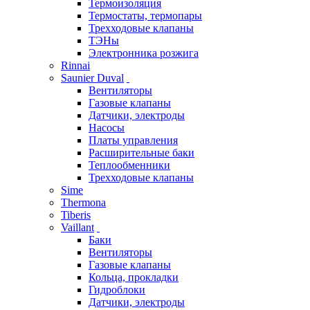
Термоизоляция
Термостаты, термопары
Трехходовые клапаны
ТЭНы
Электронника розжига
Rinnai
Saunier Duval
Вентиляторы
Газовые клапаны
Датчики, электроды
Насосы
Платы управления
Расширительные баки
Теплообменники
Трехходовые клапаны
Sime
Thermona
Tiberis
Vaillant
Баки
Вентиляторы
Газовые клапаны
Кольца, прокладки
Гидроблоки
Датчики, электроды