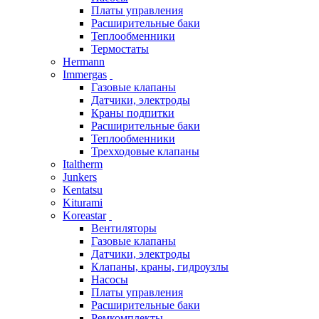
Платы управления
Расширительные баки
Теплообменники
Термостаты
Hermann
Immergas
Газовые клапаны
Датчики, электроды
Краны подпитки
Расширительные баки
Теплообменники
Трехходовые клапаны
Italtherm
Junkers
Kentatsu
Kiturami
Koreastar
Вентиляторы
Газовые клапаны
Датчики, электроды
Клапаны, краны, гидроузлы
Насосы
Платы управления
Расширительные баки
Ремкомплекты