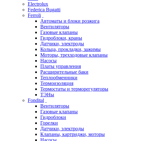
Electrolux
Federica Bugatti
Ferroli
Автоматы и блоки розжига
Вентиляторы
Газовые клапаны
Гидроблоки, краны
Датчики, электроды
Кольца, прокладки, зажимы
Моторы, трехходовые клапаны
Насосы
Платы управления
Расширительные баки
Теплообменники
Термоизоляция
Термостаты и терморегуляторы
ТЭНы
Fondital
Вентиляторы
Газовые клапаны
Гидроблоки
Горелки
Датчики, электроды
Клапаны, картриджи, моторы
Насосы