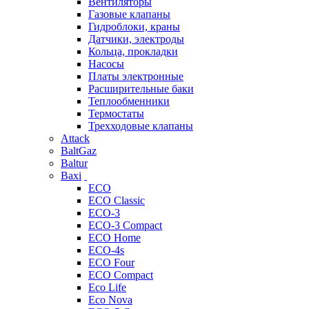
Вентиляторы
Газовые клапаны
Гидроблоки, краны
Датчики, электроды
Кольца, прокладки
Насосы
Платы электронные
Расширительные баки
Теплообменники
Термостаты
Трехходовые клапаны
Attack
BaltGaz
Baltur
Baxi
ECO
ECO Classic
ECO-3
ECO-3 Compact
ECO Home
ECO-4s
ECO Four
ECO Compact
Eco Life
Eco Nova