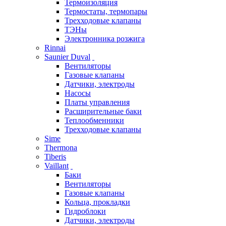
Термоизоляция
Термостаты, термопары
Трехходовые клапаны
ТЭНы
Электронника розжига
Rinnai
Saunier Duval
Вентиляторы
Газовые клапаны
Датчики, электроды
Насосы
Платы управления
Расширительные баки
Теплообменники
Трехходовые клапаны
Sime
Thermona
Tiberis
Vaillant
Баки
Вентиляторы
Газовые клапаны
Кольца, прокладки
Гидроблоки
Датчики, электроды