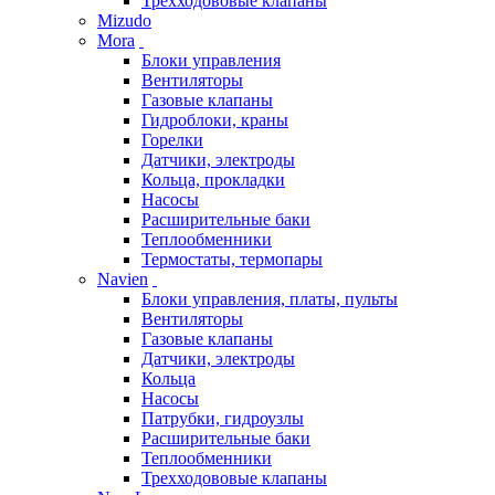
Трехходововые клапаны
Mizudo
Mora
Блоки управления
Вентиляторы
Газовые клапаны
Гидроблоки, краны
Горелки
Датчики, электроды
Кольца, прокладки
Насосы
Расширительные баки
Теплообменники
Термостаты, термопары
Navien
Блоки управления, платы, пульты
Вентиляторы
Газовые клапаны
Датчики, электроды
Кольца
Насосы
Патрубки, гидроузлы
Расширительные баки
Теплообменники
Трехходововые клапаны