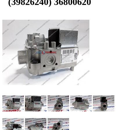
(39826240) 36800620