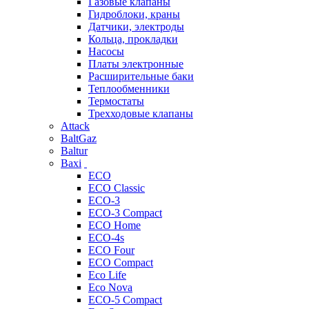
Газовые клапаны
Гидроблоки, краны
Датчики, электроды
Кольца, прокладки
Насосы
Платы электронные
Расширительные баки
Теплообменники
Термостаты
Трехходовые клапаны
Attack
BaltGaz
Baltur
Baxi
ECO
ECO Classic
ECO-3
ECO-3 Compact
ECO Home
ECO-4s
ECO Four
ECO Compact
Eco Life
Eco Nova
ECO-5 Compact