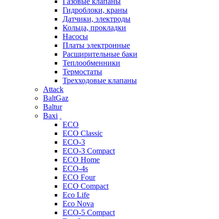
Газовые клапаны
Гидроблоки, краны
Датчики, электроды
Кольца, прокладки
Насосы
Платы электронные
Расширительные баки
Теплообменники
Термостаты
Трехходовые клапаны
Attack
BaltGaz
Baltur
Baxi
ECO
ECO Classic
ECO-3
ECO-3 Compact
ECO Home
ECO-4s
ECO Four
ECO Compact
Eco Life
Eco Nova
ECO-5 Compact