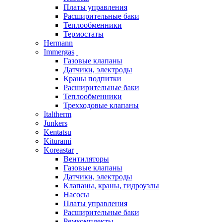
Платы управления
Расширительные баки
Теплообменники
Термостаты
Hermann
Immergas
Газовые клапаны
Датчики, электроды
Краны подпитки
Расширительные баки
Теплообменники
Трехходовые клапаны
Italtherm
Junkers
Kentatsu
Kiturami
Koreastar
Вентиляторы
Газовые клапаны
Датчики, электроды
Клапаны, краны, гидроузлы
Насосы
Платы управления
Расширительные баки
Ремкомплекты