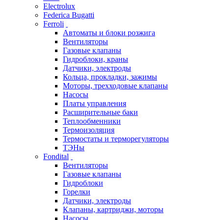
Electrolux
Federica Bugatti
Ferroli
Автоматы и блоки розжига
Вентиляторы
Газовые клапаны
Гидроблоки, краны
Датчики, электроды
Кольца, прокладки, зажимы
Моторы, трехходовые клапаны
Насосы
Платы управления
Расширительные баки
Теплообменники
Термоизоляция
Термостаты и терморегуляторы
ТЭНы
Fondital
Вентиляторы
Газовые клапаны
Гидроблоки
Горелки
Датчики, электроды
Клапаны, картриджи, моторы
Насосы