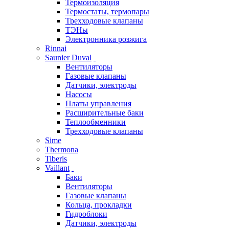
Термоизоляция
Термостаты, термопары
Трехходовые клапаны
ТЭНы
Электронника розжига
Rinnai
Saunier Duval
Вентиляторы
Газовые клапаны
Датчики, электроды
Насосы
Платы управления
Расширительные баки
Теплообменники
Трехходовые клапаны
Sime
Thermona
Tiberis
Vaillant
Баки
Вентиляторы
Газовые клапаны
Кольца, прокладки
Гидроблоки
Датчики, электроды