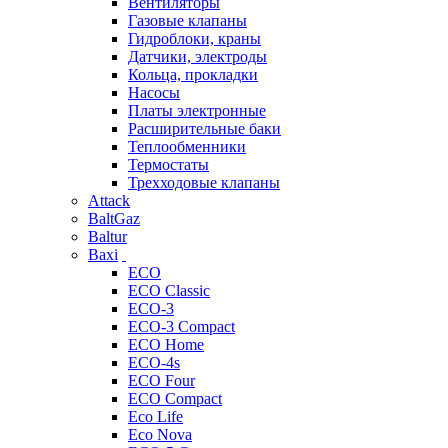
Вентиляторы
Газовые клапаны
Гидроблоки, краны
Датчики, электроды
Кольца, прокладки
Насосы
Платы электронные
Расширительные баки
Теплообменники
Термостаты
Трехходовые клапаны
Attack
BaltGaz
Baltur
Baxi
ECO
ECO Classic
ECO-3
ECO-3 Compact
ECO Home
ECO-4s
ECO Four
ECO Compact
Eco Life
Eco Nova