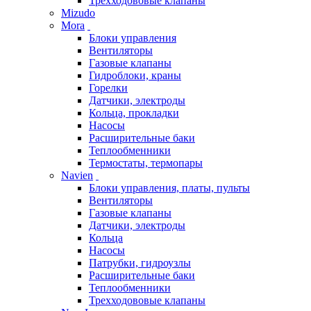
Трехходововые клапаны
Mizudo
Mora
Блоки управления
Вентиляторы
Газовые клапаны
Гидроблоки, краны
Горелки
Датчики, электроды
Кольца, прокладки
Насосы
Расширительные баки
Теплообменники
Термостаты, термопары
Navien
Блоки управления, платы, пульты
Вентиляторы
Газовые клапаны
Датчики, электроды
Кольца
Насосы
Патрубки, гидроузлы
Расширительные баки
Теплообменники
Трехходововые клапаны