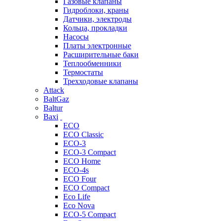
Газовые клапаны
Гидроблоки, краны
Датчики, электроды
Кольца, прокладки
Насосы
Платы электронные
Расширительные баки
Теплообменники
Термостаты
Трехходовые клапаны
Attack
BaltGaz
Baltur
Baxi
ECO
ECO Classic
ECO-3
ECO-3 Compact
ECO Home
ECO-4s
ECO Four
ECO Compact
Eco Life
Eco Nova
ECO-5 Compact