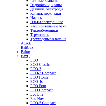
Газовые клапаны
Гидроблоки, краны
Датчики, электроды
Кольца, прокладки
Насосы
Платы электронные
Расширительные баки
Теплообменники
Термостаты
Трехходовые клапаны
Attack
BaltGaz
Baltur
Baxi
ECO
ECO Classic
ECO-3
ECO-3 Compact
ECO Home
ECO-4s
ECO Four
ECO Compact
Eco Life
Eco Nova
ECO-5 Compact