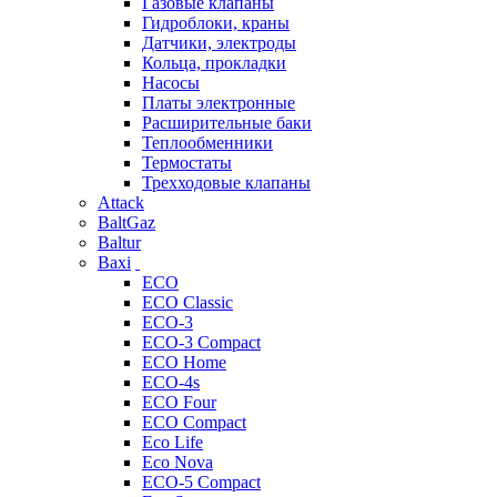
Газовые клапаны
Гидроблоки, краны
Датчики, электроды
Кольца, прокладки
Насосы
Платы электронные
Расширительные баки
Теплообменники
Термостаты
Трехходовые клапаны
Attack
BaltGaz
Baltur
Baxi
ECO
ECO Classic
ECO-3
ECO-3 Compact
ECO Home
ECO-4s
ECO Four
ECO Compact
Eco Life
Eco Nova
ECO-5 Compact