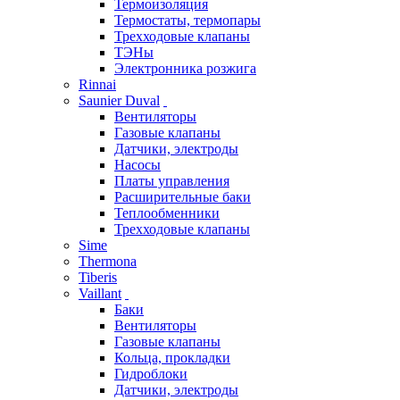
Термоизоляция
Термостаты, термопары
Трехходовые клапаны
ТЭНы
Электронника розжига
Rinnai
Saunier Duval
Вентиляторы
Газовые клапаны
Датчики, электроды
Насосы
Платы управления
Расширительные баки
Теплообменники
Трехходовые клапаны
Sime
Thermona
Tiberis
Vaillant
Баки
Вентиляторы
Газовые клапаны
Кольца, прокладки
Гидроблоки
Датчики, электроды