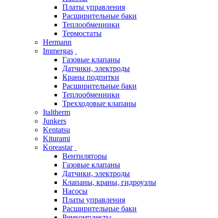
Платы управления
Расширительные баки
Теплообменники
Термостаты
Hermann
Immergas
Газовые клапаны
Датчики, электроды
Краны подпитки
Расширительные баки
Теплообменники
Трехходовые клапаны
Italtherm
Junkers
Kentatsu
Kiturami
Koreastar
Вентиляторы
Газовые клапаны
Датчики, электроды
Клапаны, краны, гидроузлы
Насосы
Платы управления
Расширительные баки
Ремкомплекты