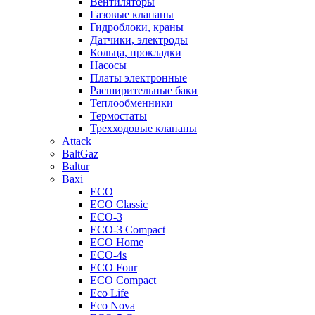
Вентиляторы
Газовые клапаны
Гидроблоки, краны
Датчики, электроды
Кольца, прокладки
Насосы
Платы электронные
Расширительные баки
Теплообменники
Термостаты
Трехходовые клапаны
Attack
BaltGaz
Baltur
Baxi
ECO
ECO Classic
ECO-3
ECO-3 Compact
ECO Home
ECO-4s
ECO Four
ECO Compact
Eco Life
Eco Nova