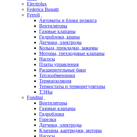
Electrolux
Federica Bugatti
Ferroli
Автоматы и блоки розжига
Вентиляторы
Газовые клапаны
Гидроблоки, краны
Датчики, электроды
Кольца, прокладки, зажимы
Моторы, трехходовые клапаны
Насосы
Платы управления
Расширительные баки
Теплообменники
Термоизоляция
Термостаты и терморегуляторы
ТЭНы
Fondital
Вентиляторы
Газовые клапаны
Гидроблоки
Горелки
Датчики, электроды
Клапаны, картриджи, моторы
Насосы