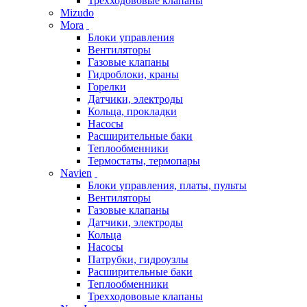
Трехходововые клапаны
Mizudo
Mora
Блоки управления
Вентиляторы
Газовые клапаны
Гидроблоки, краны
Горелки
Датчики, электроды
Кольца, прокладки
Насосы
Расширительные баки
Теплообменники
Термостаты, термопары
Navien
Блоки управления, платы, пульты
Вентиляторы
Газовые клапаны
Датчики, электроды
Кольца
Насосы
Патрубки, гидроузлы
Расширительные баки
Теплообменники
Трехходововые клапаны