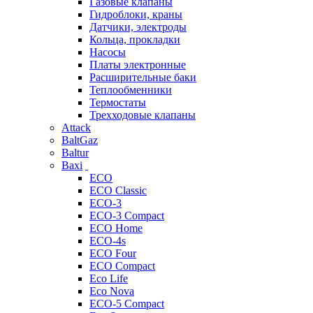
Газовые клапаны
Гидроблоки, краны
Датчики, электроды
Кольца, прокладки
Насосы
Платы электронные
Расширительные баки
Теплообменники
Термостаты
Трехходовые клапаны
Attack
BaltGaz
Baltur
Baxi
ECO
ECO Classic
ECO-3
ECO-3 Compact
ECO Home
ECO-4s
ECO Four
ECO Compact
Eco Life
Eco Nova
ECO-5 Compact