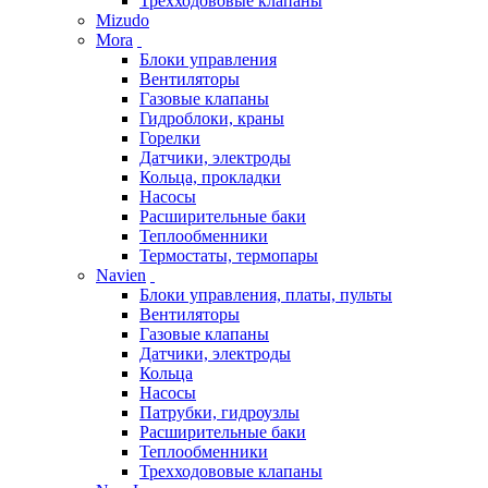
Трехходововые клапаны
Mizudo
Mora
Блоки управления
Вентиляторы
Газовые клапаны
Гидроблоки, краны
Горелки
Датчики, электроды
Кольца, прокладки
Насосы
Расширительные баки
Теплообменники
Термостаты, термопары
Navien
Блоки управления, платы, пульты
Вентиляторы
Газовые клапаны
Датчики, электроды
Кольца
Насосы
Патрубки, гидроузлы
Расширительные баки
Теплообменники
Трехходововые клапаны