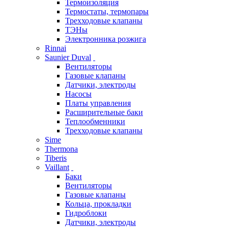
Термоизоляция
Термостаты, термопары
Трехходовые клапаны
ТЭНы
Электронника розжига
Rinnai
Saunier Duval
Вентиляторы
Газовые клапаны
Датчики, электроды
Насосы
Платы управления
Расширительные баки
Теплообменники
Трехходовые клапаны
Sime
Thermona
Tiberis
Vaillant
Баки
Вентиляторы
Газовые клапаны
Кольца, прокладки
Гидроблоки
Датчики, электроды