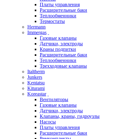
Платы управления
Расширительные баки
Теплообменники
Термостаты
Hermann
Immergas
Газовые клапаны
Датчики, электроды
Краны подпитки
Расширительные баки
Теплообменники
Трехходовые клапаны
Italtherm
Junkers
Kentatsu
Kiturami
Koreastar
Вентиляторы
Газовые клапаны
Датчики, электроды
Клапаны, краны, гидроузлы
Насосы
Платы управления
Расширительные баки
Ремкомплекты