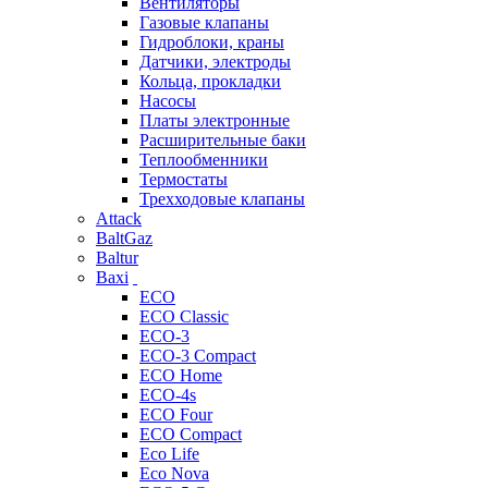
Вентиляторы
Газовые клапаны
Гидроблоки, краны
Датчики, электроды
Кольца, прокладки
Насосы
Платы электронные
Расширительные баки
Теплообменники
Термостаты
Трехходовые клапаны
Attack
BaltGaz
Baltur
Baxi
ECO
ECO Classic
ECO-3
ECO-3 Compact
ECO Home
ECO-4s
ECO Four
ECO Compact
Eco Life
Eco Nova