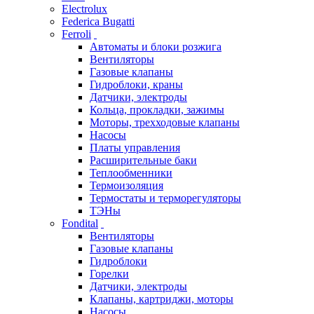
Electrolux
Federica Bugatti
Ferroli
Автоматы и блоки розжига
Вентиляторы
Газовые клапаны
Гидроблоки, краны
Датчики, электроды
Кольца, прокладки, зажимы
Моторы, трехходовые клапаны
Насосы
Платы управления
Расширительные баки
Теплообменники
Термоизоляция
Термостаты и терморегуляторы
ТЭНы
Fondital
Вентиляторы
Газовые клапаны
Гидроблоки
Горелки
Датчики, электроды
Клапаны, картриджи, моторы
Насосы