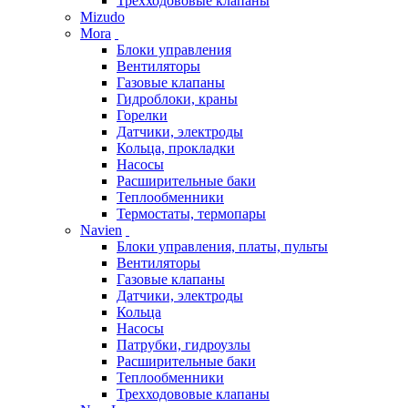
Трехходововые клапаны
Mizudo
Mora
Блоки управления
Вентиляторы
Газовые клапаны
Гидроблоки, краны
Горелки
Датчики, электроды
Кольца, прокладки
Насосы
Расширительные баки
Теплообменники
Термостаты, термопары
Navien
Блоки управления, платы, пульты
Вентиляторы
Газовые клапаны
Датчики, электроды
Кольца
Насосы
Патрубки, гидроузлы
Расширительные баки
Теплообменники
Трехходововые клапаны