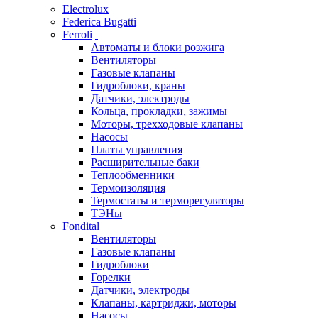
Electrolux
Federica Bugatti
Ferroli
Автоматы и блоки розжига
Вентиляторы
Газовые клапаны
Гидроблоки, краны
Датчики, электроды
Кольца, прокладки, зажимы
Моторы, трехходовые клапаны
Насосы
Платы управления
Расширительные баки
Теплообменники
Термоизоляция
Термостаты и терморегуляторы
ТЭНы
Fondital
Вентиляторы
Газовые клапаны
Гидроблоки
Горелки
Датчики, электроды
Клапаны, картриджи, моторы
Насосы