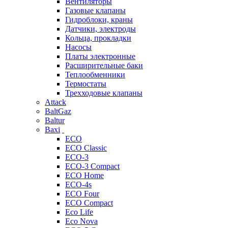
Вентиляторы
Газовые клапаны
Гидроблоки, краны
Датчики, электроды
Кольца, прокладки
Насосы
Платы электронные
Расширительные баки
Теплообменники
Термостаты
Трехходовые клапаны
Attack
BaltGaz
Baltur
Baxi
ECO
ECO Classic
ECO-3
ECO-3 Compact
ECO Home
ECO-4s
ECO Four
ECO Compact
Eco Life
Eco Nova