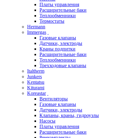
Платы управления
Расширительные баки
Теплообменники
Термостаты
Hermann
Immergas
Газовые клапаны
Датчики, электроды
Краны подпитки
Расширительные баки
Теплообменники
Трехходовые клапаны
Italtherm
Junkers
Kentatsu
Kiturami
Koreastar
Вентиляторы
Газовые клапаны
Датчики, электроды
Клапаны, краны, гидроузлы
Насосы
Платы управления
Расширительные баки
Ремкомплекты