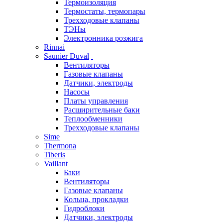
Термоизоляция
Термостаты, термопары
Трехходовые клапаны
ТЭНы
Электронника розжига
Rinnai
Saunier Duval
Вентиляторы
Газовые клапаны
Датчики, электроды
Насосы
Платы управления
Расширительные баки
Теплообменники
Трехходовые клапаны
Sime
Thermona
Tiberis
Vaillant
Баки
Вентиляторы
Газовые клапаны
Кольца, прокладки
Гидроблоки
Датчики, электроды