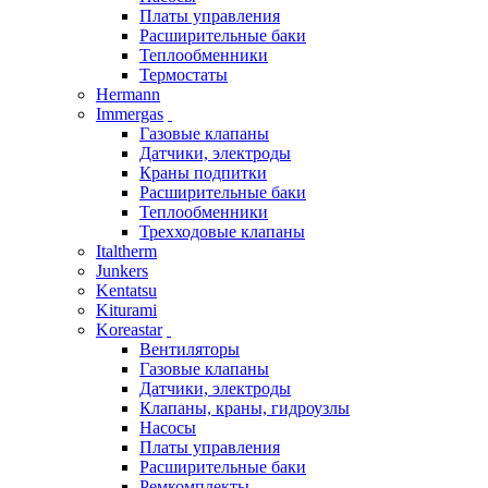
Платы управления
Расширительные баки
Теплообменники
Термостаты
Hermann
Immergas
Газовые клапаны
Датчики, электроды
Краны подпитки
Расширительные баки
Теплообменники
Трехходовые клапаны
Italtherm
Junkers
Kentatsu
Kiturami
Koreastar
Вентиляторы
Газовые клапаны
Датчики, электроды
Клапаны, краны, гидроузлы
Насосы
Платы управления
Расширительные баки
Ремкомплекты