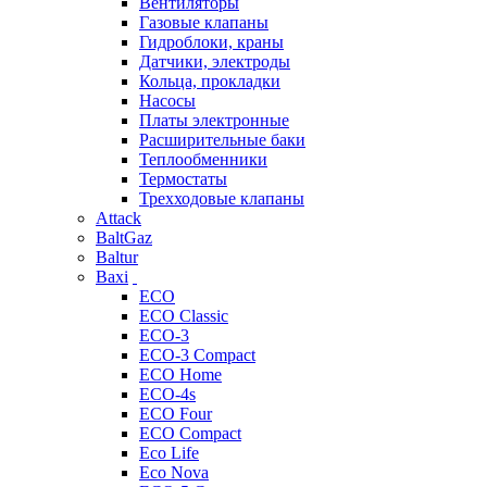
Вентиляторы
Газовые клапаны
Гидроблоки, краны
Датчики, электроды
Кольца, прокладки
Насосы
Платы электронные
Расширительные баки
Теплообменники
Термостаты
Трехходовые клапаны
Attack
BaltGaz
Baltur
Baxi
ECO
ECO Classic
ECO-3
ECO-3 Compact
ECO Home
ECO-4s
ECO Four
ECO Compact
Eco Life
Eco Nova