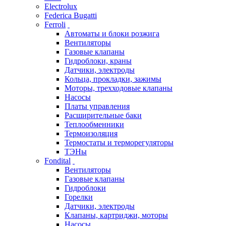
Electrolux
Federica Bugatti
Ferroli
Автоматы и блоки розжига
Вентиляторы
Газовые клапаны
Гидроблоки, краны
Датчики, электроды
Кольца, прокладки, зажимы
Моторы, трехходовые клапаны
Насосы
Платы управления
Расширительные баки
Теплообменники
Термоизоляция
Термостаты и терморегуляторы
ТЭНы
Fondital
Вентиляторы
Газовые клапаны
Гидроблоки
Горелки
Датчики, электроды
Клапаны, картриджи, моторы
Насосы