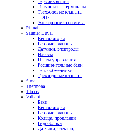
Термоизоляция
Термостаты, термопары
Трехходовые клапаны
ТЭНы
Электронника розжига
Rinnai
Saunier Duval
Вентиляторы
Газовые клапаны
Датчики, электроды
Насосы
Платы управления
Расширительные баки
Теплообменники
Трехходовые клапаны
Sime
Thermona
Tiberis
Vaillant
Баки
Вентиляторы
Газовые клапаны
Кольца, прокладки
Гидроблоки
Датчики, электроды