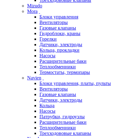
Трехходововые клапаны
Mizudo
Mora
Блоки управления
Вентиляторы
Газовые клапаны
Гидроблоки, краны
Горелки
Датчики, электроды
Кольца, прокладки
Насосы
Расширительные баки
Теплообменники
Термостаты, термопары
Navien
Блоки управления, платы, пульты
Вентиляторы
Газовые клапаны
Датчики, электроды
Кольца
Насосы
Патрубки, гидроузлы
Расширительные баки
Теплообменники
Трехходововые клапаны