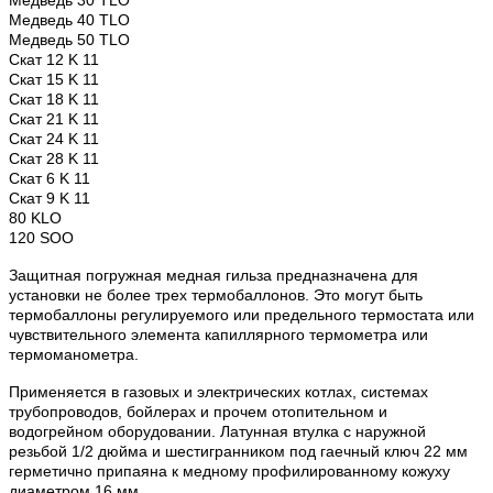
Медведь 30 TLO
Медведь 40 TLO
Медведь 50 TLO
Скат 12 K 11
Скат 15 K 11
Скат 18 K 11
Скат 21 K 11
Скат 24 K 11
Скат 28 K 11
Скат 6 K 11
Скат 9 K 11
80 KLO
120 SOO
Защитная погружная медная гильза предназначена для
установки не более трех термобаллонов. Это могут быть
термобаллоны регулируемого или предельного термостата или
чувствительного элемента капиллярного термометра или
термоманометра.
Применяется в газовых и электрических котлах, системах
трубопроводов, бойлерах и прочем отопительном и
водогрейном оборудовании. Латунная втулка с наружной
резьбой 1/2 дюйма и шестигранником под гаечный ключ 22 мм
герметично припаяна к медному профилированному кожуху
диаметром 16 мм.