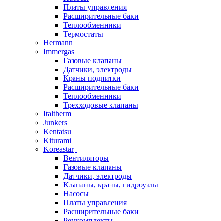
Платы управления
Расширительные баки
Теплообменники
Термостаты
Hermann
Immergas
Газовые клапаны
Датчики, электроды
Краны подпитки
Расширительные баки
Теплообменники
Трехходовые клапаны
Italtherm
Junkers
Kentatsu
Kiturami
Koreastar
Вентиляторы
Газовые клапаны
Датчики, электроды
Клапаны, краны, гидроузлы
Насосы
Платы управления
Расширительные баки
Ремкомплекты