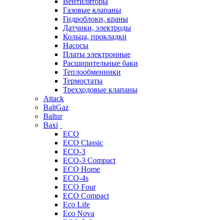
Вентиляторы
Газовые клапаны
Гидроблоки, краны
Датчики, электроды
Кольца, прокладки
Насосы
Платы электронные
Расширительные баки
Теплообменники
Термостаты
Трехходовые клапаны
Attack
BaltGaz
Baltur
Baxi
ECO
ECO Classic
ECO-3
ECO-3 Compact
ECO Home
ECO-4s
ECO Four
ECO Compact
Eco Life
Eco Nova