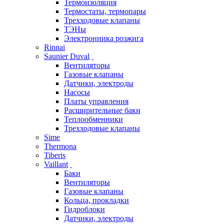
Термоизоляция
Термостаты, термопары
Трехходовые клапаны
ТЭНы
Электронника розжига
Rinnai
Saunier Duval
Вентиляторы
Газовые клапаны
Датчики, электроды
Насосы
Платы управления
Расширительные баки
Теплообменники
Трехходовые клапаны
Sime
Thermona
Tiberis
Vaillant
Баки
Вентиляторы
Газовые клапаны
Кольца, прокладки
Гидроблоки
Датчики, электроды