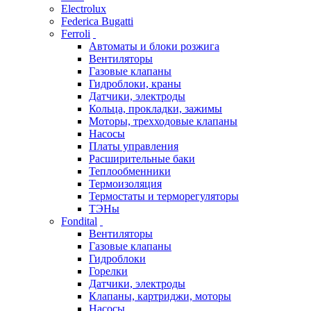
Electrolux
Federica Bugatti
Ferroli
Автоматы и блоки розжига
Вентиляторы
Газовые клапаны
Гидроблоки, краны
Датчики, электроды
Кольца, прокладки, зажимы
Моторы, трехходовые клапаны
Насосы
Платы управления
Расширительные баки
Теплообменники
Термоизоляция
Термостаты и терморегуляторы
ТЭНы
Fondital
Вентиляторы
Газовые клапаны
Гидроблоки
Горелки
Датчики, электроды
Клапаны, картриджи, моторы
Насосы