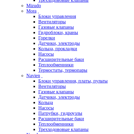
Трехходововые клапаны
Mizudo
Mora
Блоки управления
Вентиляторы
Газовые клапаны
Гидроблоки, краны
Горелки
Датчики, электроды
Кольца, прокладки
Насосы
Расширительные баки
Теплообменники
Термостаты, термопары
Navien
Блоки управления, платы, пульты
Вентиляторы
Газовые клапаны
Датчики, электроды
Кольца
Насосы
Патрубки, гидроузлы
Расширительные баки
Теплообменники
Трехходововые клапаны