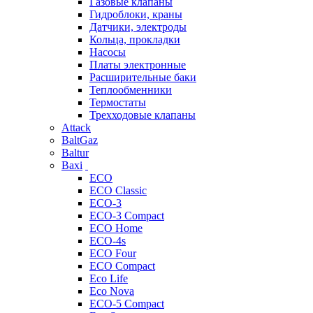
Газовые клапаны
Гидроблоки, краны
Датчики, электроды
Кольца, прокладки
Насосы
Платы электронные
Расширительные баки
Теплообменники
Термостаты
Трехходовые клапаны
Attack
BaltGaz
Baltur
Baxi
ECO
ECO Classic
ECO-3
ECO-3 Compact
ECO Home
ECO-4s
ECO Four
ECO Compact
Eco Life
Eco Nova
ECO-5 Compact