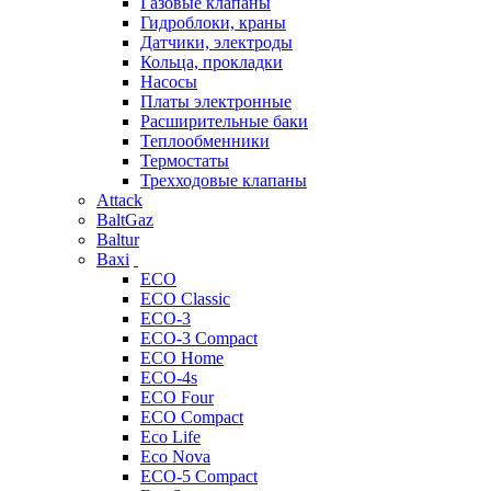
Газовые клапаны
Гидроблоки, краны
Датчики, электроды
Кольца, прокладки
Насосы
Платы электронные
Расширительные баки
Теплообменники
Термостаты
Трехходовые клапаны
Attack
BaltGaz
Baltur
Baxi
ECO
ECO Classic
ECO-3
ECO-3 Compact
ECO Home
ECO-4s
ECO Four
ECO Compact
Eco Life
Eco Nova
ECO-5 Compact