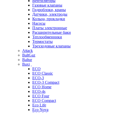
Вентиляторы
Газовые клапаны
Гидроблоки, краны
Датчики, электроды
Кольца, прокладки
Насосы
Платы электронные
Расширительные баки
Теплообменники
Термостаты
Трехходовые клапаны
Attack
BaltGaz
Baltur
Baxi
ECO
ECO Classic
ECO-3
ECO-3 Compact
ECO Home
ECO-4s
ECO Four
ECO Compact
Eco Life
Eco Nova