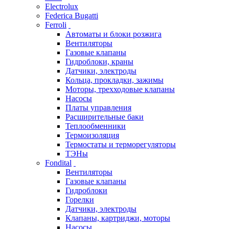
Electrolux
Federica Bugatti
Ferroli
Автоматы и блоки розжига
Вентиляторы
Газовые клапаны
Гидроблоки, краны
Датчики, электроды
Кольца, прокладки, зажимы
Моторы, трехходовые клапаны
Насосы
Платы управления
Расширительные баки
Теплообменники
Термоизоляция
Термостаты и терморегуляторы
ТЭНы
Fondital
Вентиляторы
Газовые клапаны
Гидроблоки
Горелки
Датчики, электроды
Клапаны, картриджи, моторы
Насосы