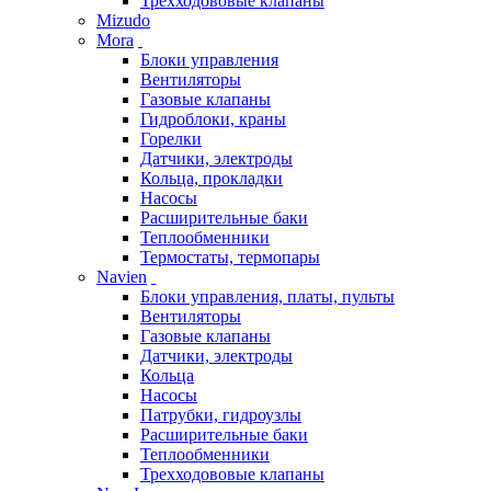
Трехходововые клапаны
Mizudo
Mora
Блоки управления
Вентиляторы
Газовые клапаны
Гидроблоки, краны
Горелки
Датчики, электроды
Кольца, прокладки
Насосы
Расширительные баки
Теплообменники
Термостаты, термопары
Navien
Блоки управления, платы, пульты
Вентиляторы
Газовые клапаны
Датчики, электроды
Кольца
Насосы
Патрубки, гидроузлы
Расширительные баки
Теплообменники
Трехходововые клапаны