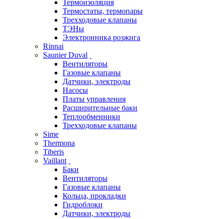
Термоизоляция
Термостаты, термопары
Трехходовые клапаны
ТЭНы
Электронника розжига
Rinnai
Saunier Duval
Вентиляторы
Газовые клапаны
Датчики, электроды
Насосы
Платы управления
Расширительные баки
Теплообменники
Трехходовые клапаны
Sime
Thermona
Tiberis
Vaillant
Баки
Вентиляторы
Газовые клапаны
Кольца, прокладки
Гидроблоки
Датчики, электроды