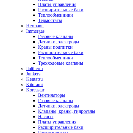
Платы управления
Расширительные баки
Теплообменники
Термостаты
Hermann
Immergas
Газовые клапаны
Датчики, электроды
Краны подпитки
Расширительные баки
Теплообменники
Трехходовые клапаны
Italtherm
Junkers
Kentatsu
Kiturami
Koreastar
Вентиляторы
Газовые клапаны
Датчики, электроды
Клапаны, краны, гидроузлы
Насосы
Платы управления
Расширительные баки
Ремкомплекты