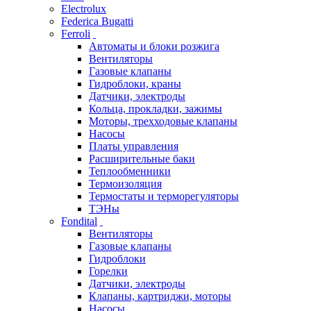
Electrolux
Federica Bugatti
Ferroli
Автоматы и блоки розжига
Вентиляторы
Газовые клапаны
Гидроблоки, краны
Датчики, электроды
Кольца, прокладки, зажимы
Моторы, трехходовые клапаны
Насосы
Платы управления
Расширительные баки
Теплообменники
Термоизоляция
Термостаты и терморегуляторы
ТЭНы
Fondital
Вентиляторы
Газовые клапаны
Гидроблоки
Горелки
Датчики, электроды
Клапаны, картриджи, моторы
Насосы