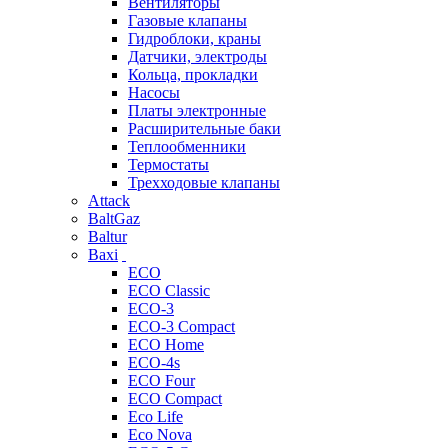
Вентиляторы
Газовые клапаны
Гидроблоки, краны
Датчики, электроды
Кольца, прокладки
Насосы
Платы электронные
Расширительные баки
Теплообменники
Термостаты
Трехходовые клапаны
Attack
BaltGaz
Baltur
Baxi
ECO
ECO Classic
ECO-3
ECO-3 Compact
ECO Home
ECO-4s
ECO Four
ECO Compact
Eco Life
Eco Nova