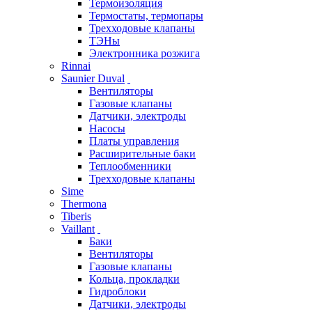
Термоизоляция
Термостаты, термопары
Трехходовые клапаны
ТЭНы
Электронника розжига
Rinnai
Saunier Duval
Вентиляторы
Газовые клапаны
Датчики, электроды
Насосы
Платы управления
Расширительные баки
Теплообменники
Трехходовые клапаны
Sime
Thermona
Tiberis
Vaillant
Баки
Вентиляторы
Газовые клапаны
Кольца, прокладки
Гидроблоки
Датчики, электроды