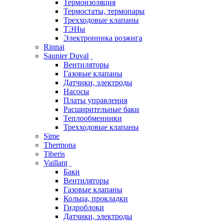
Термоизоляция
Термостаты, термопары
Трехходовые клапаны
ТЭНы
Электронника розжига
Rinnai
Saunier Duval
Вентиляторы
Газовые клапаны
Датчики, электроды
Насосы
Платы управления
Расширительные баки
Теплообменники
Трехходовые клапаны
Sime
Thermona
Tiberis
Vaillant
Баки
Вентиляторы
Газовые клапаны
Кольца, прокладки
Гидроблоки
Датчики, электроды