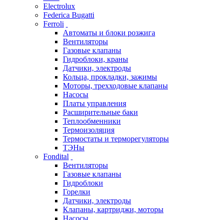
Electrolux
Federica Bugatti
Ferroli
Автоматы и блоки розжига
Вентиляторы
Газовые клапаны
Гидроблоки, краны
Датчики, электроды
Кольца, прокладки, зажимы
Моторы, трехходовые клапаны
Насосы
Платы управления
Расширительные баки
Теплообменники
Термоизоляция
Термостаты и терморегуляторы
ТЭНы
Fondital
Вентиляторы
Газовые клапаны
Гидроблоки
Горелки
Датчики, электроды
Клапаны, картриджи, моторы
Насосы