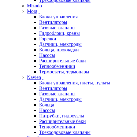
Трехходововые клапаны
Mizudo
Mora
Блоки управления
Вентиляторы
Газовые клапаны
Гидроблоки, краны
Горелки
Датчики, электроды
Кольца, прокладки
Насосы
Расширительные баки
Теплообменники
Термостаты, термопары
Navien
Блоки управления, платы, пульты
Вентиляторы
Газовые клапаны
Датчики, электроды
Кольца
Насосы
Патрубки, гидроузлы
Расширительные баки
Теплообменники
Трехходововые клапаны