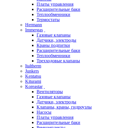
Платы управления
Расширительные баки
Теплообменники
Термостаты
Hermann
Immergas
Газовые клапаны
Датчики, электроды
Краны подпитки
Расширительные баки
Теплообменники
Трехходовые клапаны
Italtherm
Junkers
Kentatsu
Kiturami
Koreastar
Вентиляторы
Газовые клапаны
Датчики, электроды
Клапаны, краны, гидроузлы
Насосы
Платы управления
Расширительные баки
Ремкомплекты