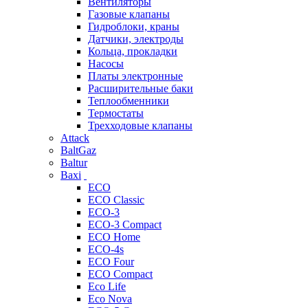
Вентиляторы
Газовые клапаны
Гидроблоки, краны
Датчики, электроды
Кольца, прокладки
Насосы
Платы электронные
Расширительные баки
Теплообменники
Термостаты
Трехходовые клапаны
Attack
BaltGaz
Baltur
Baxi
ECO
ECO Classic
ECO-3
ECO-3 Compact
ECO Home
ECO-4s
ECO Four
ECO Compact
Eco Life
Eco Nova